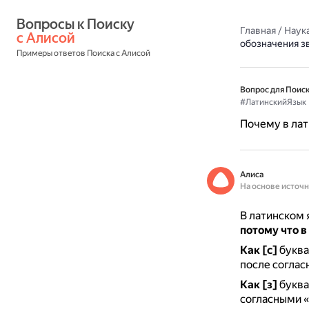
Вопросы к Поиску 
Главная
/
Наука
с Алисой
обозначения зв
Примеры ответов Поиска с Алисой
Вопрос для Поиск
#ЛатинскийЯзык
Почему в лат
Алиса
На основе источ
В латинском 
потому что в
Как [с]
буква 
после соглас
Как [з]
буква
согласными «