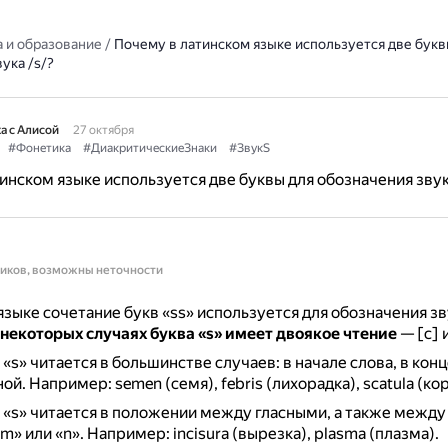
 и образование
/
Почему в латинском языке используется две букв
ука /s/?
а с Алисой
27 октября
#Фонетика
#ДиакритическиеЗнаки
#ЗвукS
инском языке используется две буквы для обозначения звук
ников, возможны неточности
языке сочетание букв «ss» используется для обозначения зву
 некоторых случаях буква «s» имеет двоякое чтение
— [с] и
«s» читается в большинстве случаев: в начале слова, в конце
ной.
Например: semen (семя), febris (лихорадка), scatula (ко
 «s» читается в положении между гласными, а также между 
m» или «n».
Например: incisura (вырезка), plasma (плазма).