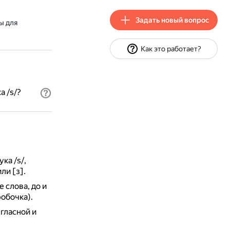
Задать новый вопрос
ы для
Как это работает?
а /s/?
ка /s/,
ли [з].
 слова, до и
робочка).
гласной и