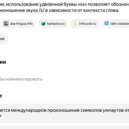
м, использование удвоенной буквы «ss» позволяет обознач
изношения звука /s/ в зависимости от контекста слова.
alia-lingua.info
kartaslov.ru
infourok.ru
latin.stack
ске
ии
обы комментировать
е
ается международное произношение символов умлаутов о
?