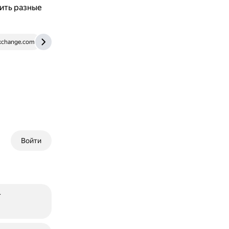
ить разные
exchange.com
azbyka.ru
Войти
т