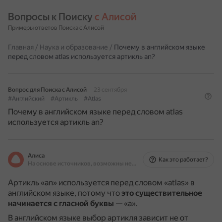
Вопросы к Поиску 
с Алисой
Примеры ответов Поиска с Алисой
Главная
/
Наука и образование
/
Почему в английском языке
перед словом atlas используется артикль an?
Вопрос для Поиска с Алисой
23 сентября
#Английский
#Артикль
#Atlas
Почему в английском языке перед словом atlas
используется артикль an?
Алиса
Как это работает?
На основе источников, возможны неточности
Артикль «an» используется перед словом «atlas» в
английском языке, потому что
это существительное
начинается с гласной буквы
— «a».
В английском языке выбор артикля зависит не от