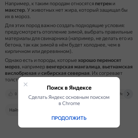
Например, к таким породам относятся
петрен
и
макстер
.
У животных нет жира, который защищал бы
их в мороз.
Для этих пород важно создать подходящие условия:
предусмотреть отопление зимой, выбрать правильные
материалы для свинарника (например, не делать его из
бетона, так как зимой в нём будет холоднее, чем в
кирпичном или деревянном).
Однако есть и породы, которые
хорошо переносят
мороз
, например
венгерская мангалица
,
вьетнамская
вислобрюхая
и
сибирская северная
.
Их согревает
толстый слой подкожного сала и густая щетина.
Поиск в Яндексе
0
piginfo.ru
pticainfo.ru
svoefermerstvo
Сделать Яндекс основным поиском
в Сhrome
Найти в Поиске
ПРОДОЛЖИТЬ