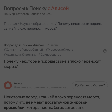
Вопросы к Поиску 
с Алисой
Примеры ответов Поиска с Алисой
Главная
/
Наука и образование
/
Почему некоторые породы
свиней плохо переносят мороз?
Вопрос для Поиска с Алисой
25 июня
#Свиньи
#ПородыСвиней
#Морозостойкость
#АдаптацияЖивотных
#Свиноводство
Почему некоторые породы свиней плохо переносят
мороз?
Алиса
Как это работает?
На основе источников, возможны неточности
Некоторые породы свиней плохо переносят мороз,
потому что
не имеют достаточной жировой
прослойки
, которая могла бы их согревать.