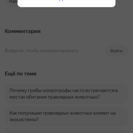
Найти в Поиске
Комментарии
Войдите, чтобы комментировать
Войти
Ещё по теме
Почему грибы-копротрофы часто встречаются в
местах обитания травоядных животных?
Как популяции травоядных животных влияют на
экосистемы?