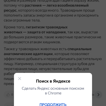
формы и размеры тела для адаптации к образу жизни,
потому что
растения — легко возобновляемый
ресурс
, которого всегда много.
Травоядным проще
пополнить запасы энергии в организме и прокормить
свои огромные тела.
Кроме того,
гигантизм травоядных
животных — защита от нападения
, так как, вырастая
до больших размеров, такие животные практически не
подвергаются атакам хищников.
Также у травоядных животных есть
специальные
анатомические адаптации
, которые позволяют
эффективно добывать и перерабатывать растительную
пищу.
Например, специальная структура зубов для
перетирания пищи, нечувствительные зубы для
работы с жёсткой растительностью, длина
пищеварительной системы, которая значительно
Поиск в Яндексе
превышает длину тела.
Сделать Яндекс основным поиском
в Сhrome
0
otvet.mail.ru
dzen.ru
www.bolshoyvop
ПРОДОЛЖИТЬ