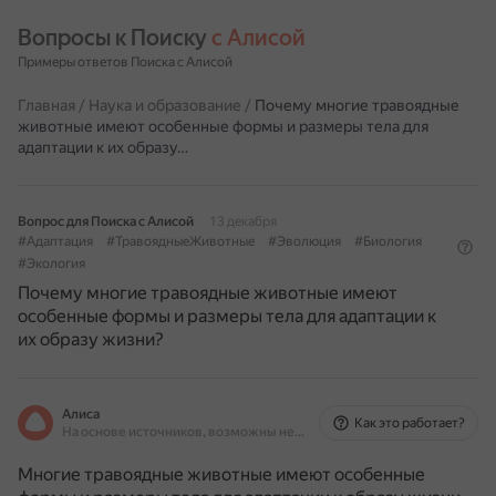
Вопросы к Поиску 
с Алисой
Примеры ответов Поиска с Алисой
Главная
/
Наука и образование
/
Почему многие травоядные
животные имеют особенные формы и размеры тела для
адаптации к их образу…
Вопрос для Поиска с Алисой
13 декабря
#Адаптация
#ТравоядныеЖивотные
#Эволюция
#Биология
#Экология
Почему многие травоядные животные имеют
особенные формы и размеры тела для адаптации к
их образу жизни?
Алиса
Как это работает?
На основе источников, возможны неточности
Многие травоядные животные имеют особенные