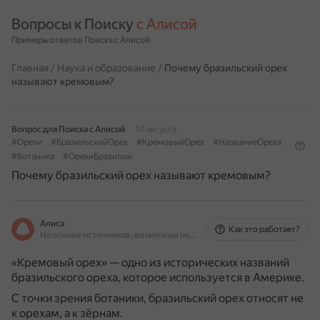
Вопросы к Поиску 
с Алисой
Примеры ответов Поиска с Алисой
Главная
/
Наука и образование
/
Почему бразильский орех
называют кремовым?
Вопрос для Поиска с Алисой
10 августа
#Орехи
#БразильскийОрех
#КремовыйОрех
#НазваниеОреха
#Ботаника
#ОрехиБразилии
Почему бразильский орех называют кремовым?
Алиса
Как это работает?
На основе источников, возможны неточности
«Кремовый орех» — одно из исторических названий
бразильского ореха, которое используется в Америке.
С точки зрения ботаники, бразильский орех относят не
к орехам, а к зёрнам.