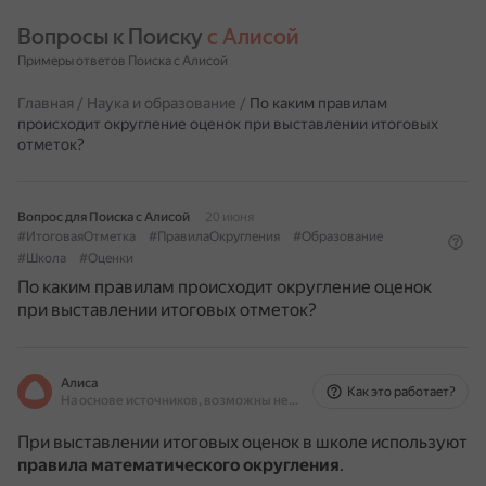
Вопросы к Поиску 
с Алисой
Примеры ответов Поиска с Алисой
Главная
/
Наука и образование
/
По каким правилам
происходит округление оценок при выставлении итоговых
отметок?
Вопрос для Поиска с Алисой
20 июня
#ИтоговаяОтметка
#ПравилаОкругления
#Образование
#Школа
#Оценки
По каким правилам происходит округление оценок
при выставлении итоговых отметок?
Алиса
Как это работает?
На основе источников, возможны неточности
При выставлении итоговых оценок в школе используют
правила математического округления
.