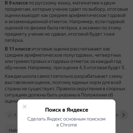
В 9 классе
по русскому языку, математике и двум
предметам, которые ученик сдает по выбору, итоговые
оценки выводят как среднее арифметическое годовой
и экзаменационной отметок.
Например, если годовой
оценкой по физике была пятёрка, а экзамен по этому
предмету ученик не сдавал, итоговой будет тоже
пятёрка.
В 11 классе
итоговые оценки рассчитывают как
среднее арифметическое полугодовых, четвертных
или триместровых и годовых отметок за каждый год
обучения.
Например, при оценке 4,5 итоговая будет 5.
Каждая школа самостоятельно разрабатывает схему
выставления оценок, поэтому единых норм для всей
страны не существует.
Правила округления в спорных
ситуациях должны быть указаны в Положении об
оценивании.
Поиск в Яндексе
0
dzen.ru
vk.com
www.bolshoyvopros.r
Сделать Яндекс основным поиском
в Сhrome
Найти в Поиске