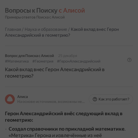
Вопросы к Поиску 
с Алисой
Примеры ответов Поиска с Алисой
Главная
/
Наука и образование
/
Какой вклад внес Герон
Александрийский в геометрию?
Вопрос для Поиска с Алисой
25 декабря
#Математика
#Геометрия
#ГеронАлександрийский
Какой вклад внес Герон Александрийский в
геометрию?
Алиса
Как это работает?
На основе источников, возможны неточности
Герон Александрийский внёс следующий вклад в
геометрию:
Создал справочники по прикладной математике
.
«Метрика» Герона и извлечённые из неё