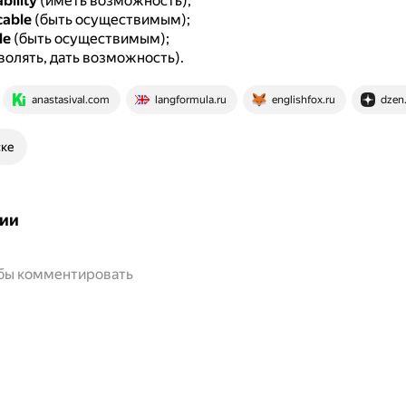
bility
(иметь возможность);
cable
(быть осуществимым);
le
(быть осуществимым);
волять, дать возможность).
anastasival.com
langformula.ru
englishfox.ru
dzen
ске
ии
обы комментировать