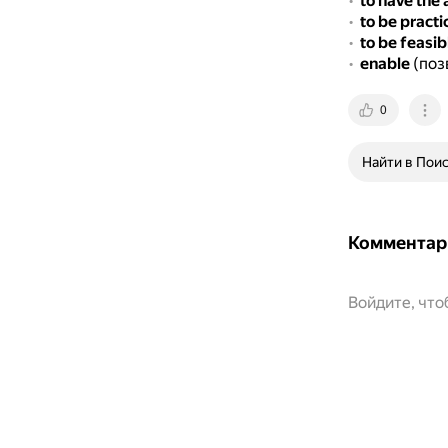
to have the a
to be practi
to be feasib
enable
(поз
0
Найти в Пои
Комментар
Войдите, чт