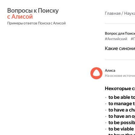
Вопросы к Поиску 
Главная
/
Наука
с Алисой
Примеры ответов Поиска с Алисой
Вопрос для Поиск
#Английский
#Г
Какие синони
Алиса
На основе источ
Некоторые си
to be able t
to manage t
to have a c
to have an 
to be possib
to be viable