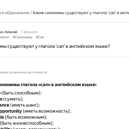
 и образование
/
Какие синонимы существуют у глагола 'can' в анг
а с Алисой
7 февраля
лагол
#Синонимы
#Can
мы существуют у глагола 'can' в английском языке?
ников, возможны неточности
нонимы глагола «can» в английском языке:
o
(быть способным);
o
(суметь);
hance
(иметь шанс);
opportunity
(иметь возможность);
le
(быть возможным);
(быть жизнеспособным);