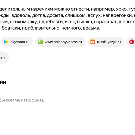
делительным наречиям можно отнести, например, ярко, ту
жды, вдоволь, дотла, досыта, слишком, вслух, наперегонки,
ром, втихомолку, вдребезги, исподтишка, нарасхват, шепот
о-братски, приблизительно, немного, весьма.
skysmart.ru
www.bolshoyvopros.ru
russkiiyazyk.ru
ске
ии
обы комментировать