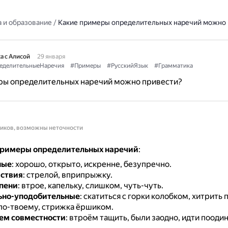
 и образование
/
Какие примеры определительных наречий можно 
а с Алисой
29 января
еделительныеНаречия
#Примеры
#РусскийЯзык
#Грамматика
ры определительных наречий можно привести?
ников, возможны неточности
римеры определительных наречий
:
ные
: хорошо, открыто, искренне, безупречно.
йствия
: стрелой, вприпрыжку.
пени
: втрое, капельку, слишком, чуть-чуть.
ьно-уподобительные
: скатиться с горки колобком, хитрить 
по-твоему, стрижка ёршиком.
ем совместности
: втроём тащить, были заодно, идти поодин