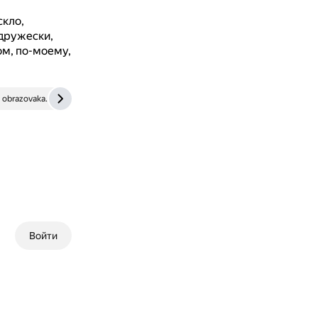
скло,
 дружески,
ом, по-моему,
obrazovaka.ru
uchi.ru
Войти