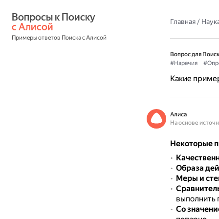
Вопросы к Поиску 
Главная
/
Наука
с Алисой
Примеры ответов Поиска с Алисой
Вопрос для Поиск
#Наречия
#Опр
Какие приме
Алиса
На основе источ
Некоторые п
Качествен
Образа де
Меры и сте
Сравнител
выполнить 
Со значени