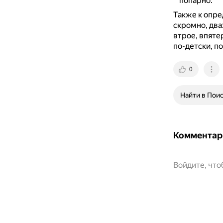
попарно.
Также к опре
скромно, два
втрое, впяте
по-детски, п
0
Найти в Пои
Комментар
Войдите, чт