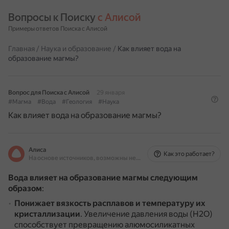
Вопросы к Поиску 
с Алисой
Примеры ответов Поиска с Алисой
Главная
/
Наука и образование
/
Как влияет вода на
образование магмы?
Вопрос для Поиска с Алисой
29 января
#Магма
#Вода
#Геология
#Наука
Как влияет вода на образование магмы?
Алиса
Как это работает?
На основе источников, возможны неточности
Вода влияет на образование магмы следующим
образом
:
Понижает вязкость расплавов и температуру их
кристаллизации
.
Увеличение давления воды (Н2О)
способствует превращению алюмосиликатных