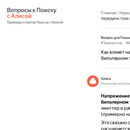
Вопросы к Поиску 
Главная
/
Наука
с Алисой
передачи тока
Примеры ответов Поиска с Алисой
Вопрос для Поиск
#Транзистор
#Б
Как влияет н
биполярном 
Алиса
На основе источ
Напряжение 
биполярном 
эмиттер в ра
(примерно на
Это связано 
расширяется,