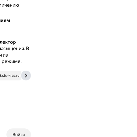
еличению
нием
ллектор
 насыщения.
В
и из
м режиме.
t.sfu-kras.ru
elib.bsut.by
Войти