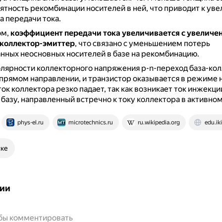
тность рекомбинации носителей в ней, что приводит к ув
 передачи тока.
ом,
коэффициент передачи тока увеличивается с увеличе
коллектор-эмиттер
, что связано с уменьшением потерь
ных неосновных носителей в базе на рекомбинацию.
лярности коллекторного напряжения p-n-переход база-ко
прямом направлении, и транзистор оказывается в режиме
ток коллектора резко падает, так как возникает ток инжекци
 базу, направленный встречно к току коллектора в активно
phys-el.ru
microtechnics.ru
ru.wikipedia.org
edu.iki
ске
ии
обы комментировать