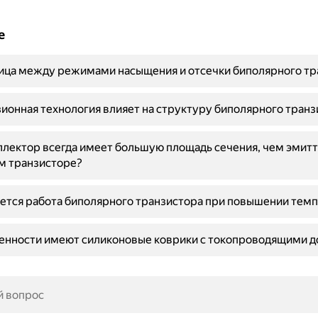
е
ица между режимами насыщения и отсечки биполярного тр
ионная технология влияет на структуру биполярного транз
лектор всегда имеет большую площадь сечения, чем эмитт
м транзисторе?
ется работа биполярного транзистора при повышении тем
бенности имеют силиконовые коврики с токопроводящими 