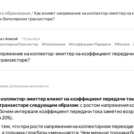
 и образование
/
Как влияет напряжение на коллектор-эмиттер на
 в биполярном транзисторе?
а с Алисой
19 декабря
иполярныйТранзистор
#Напряжение
#КоэффициентПередачи
#Физика
апряжение на коллектор-эмиттер на коэффициент передачи 
транзисторе?
ников, возможны неточности
коллектор-эмиттер влияет на коэффициент передачи ток
транзисторе следующим образом
: с ростом напряжения к
бочем интервале коэффициент передачи тока заметно возр
 20%).
с тем, что при росте напряжения на коллекторном переходе
 а толщина слоя базы уменьшается.
Чем меньше толщина ба