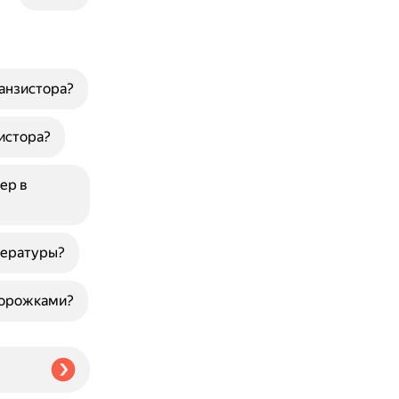
анзистора?
истора?
ер в
пературы?
дорожками?