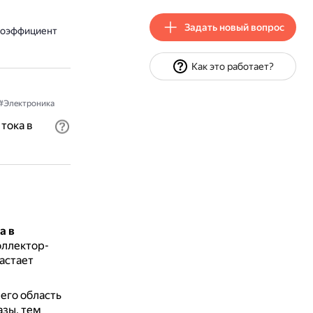
Задать новый вопрос
 коэффициент
Как это работает?
#Электроника
тока в
а в
оллектор-
астает
 его область
зы, тем