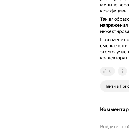
меньше вероя
коэффициента
Таким образ
напряжения 
инжектирован
При смене по
смещается в 
этом случае 
коллектора в
0
Найти в Пои
Комментар
Войдите, чт