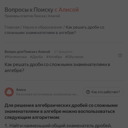
Вопросы к Поиску 
с Алисой
Примеры ответов Поиска с Алисой
Главная
/
Наука и образование
/
Как решать дроби со
сложными знаменателями в алгебре?
Вопрос для Поиска с Алисой
21 февраля
#Математика
#Дроби
#Алгебра
#Обучение
Как решать дроби со сложными знаменателями в
алгебре?
Алиса
Как это работает?
На основе источников, возможны неточности
Для решения алгебраических дробей со сложными
знаменателями в алгебре можно воспользоваться
следующим алгоритмом
:
Найти наименьший общий знаменатель дробей.