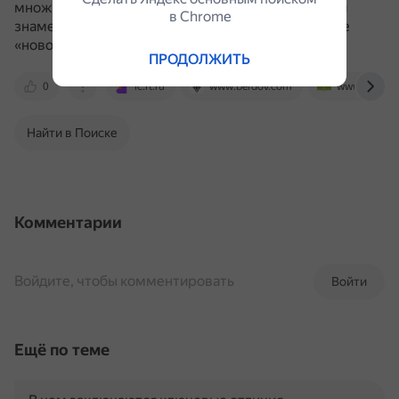
множитель для каждой дроби, полученный общий
в Сhrome
знаменатель лучше сразу записать в знаменателе
«новой» дроби.
ПРОДОЛЖИТЬ
0
lc.rt.ru
www.berdov.com
www.yaklass
Найти в Поиске
Комментарии
Войдите, чтобы комментировать
Войти
Ещё по теме