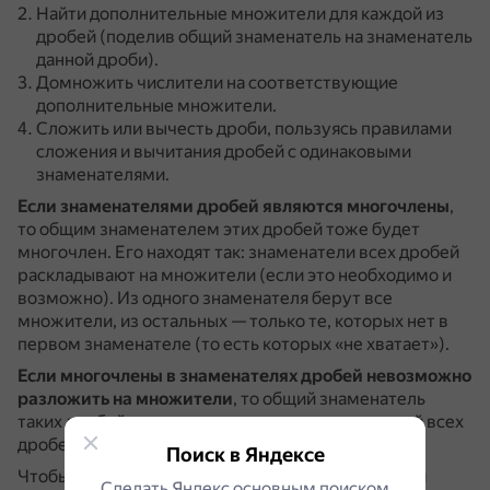
Найти дополнительные множители для каждой из
дробей (поделив общий знаменатель на знаменатель
данной дроби).
Домножить числители на соответствующие
дополнительные множители.
Сложить или вычесть дроби, пользуясь правилами
сложения и вычитания дробей с одинаковыми
знаменателями.
Если знаменателями дробей являются многочлены
,
то общим знаменателем этих дробей тоже будет
многочлен.
Его находят так: знаменатели всех дробей
раскладывают на множители (если это необходимо и
возможно).
Из одного знаменателя берут все
множители, из остальных — только те, которых нет в
первом знаменателе (то есть которых «не хватает»).
Если многочлены в знаменателях дробей невозможно
разложить на множители
, то общий знаменатель
таких дробей равен произведению знаменателей всех
дробей.
Поиск в Яндексе
Чтобы безошибочно определить дополнительный
Сделать Яндекс основным поиском