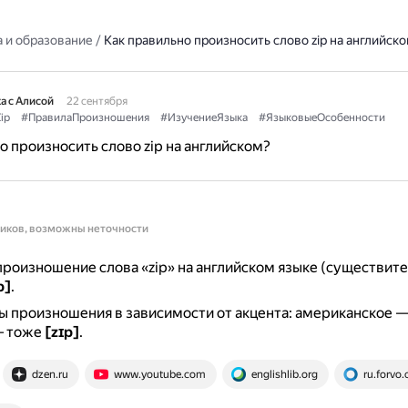
 и образование
/
Как правильно произносить слово zip на английск
а с Алисой
22 сентября
ip
#ПравилаПроизношения
#ИзучениеЯзыка
#ЯзыковыеОсобенности
о произносить слово zip на английском?
ников, возможны неточности
роизношение слова «zip» на английском языке (существите
p]
.
ы произношения в зависимости от акцента: американское 
— тоже
[zɪp]
.
dzen.ru
www.youtube.com
englishlib.org
ru.forvo