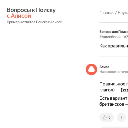
Вопросы к Поиску 
Главная
/
Наука
с Алисой
Примеры ответов Поиска с Алисой
Вопрос для Поиск
#Английский
#Z
Как правильн
Алиса
На основе источ
Правильное п
глагол) —
[zɪ
Есть вариант
британское 
0