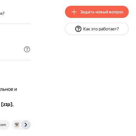
Задать новый вопрос
ом?
Как это работает?
льное и
—
[zɪp]
,
.com
ru.wiktionary.org