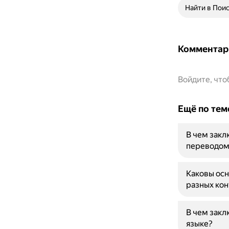
Найти в Пои
Комментар
Войдите, чт
Ещё по тем
В чем зак
переводом
Каковы осн
разных кон
В чем закл
языке?