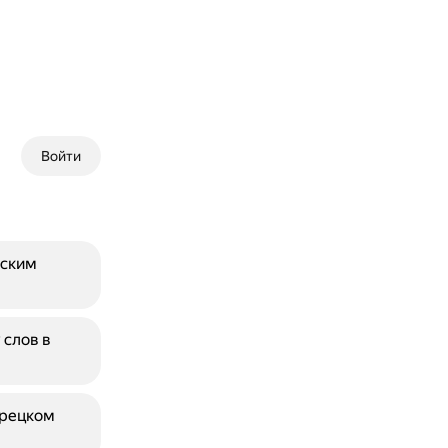
Войти
еским
 слов в
урецком