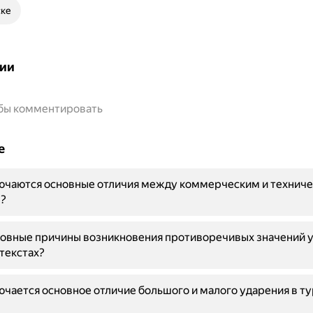
ске
ии
обы комментировать
е
лючаются основные отличия между коммерческим и технич
?
овные причины возникновения противоречивых значений у
текстах?
ючается основное отличие большого и малого ударения в т