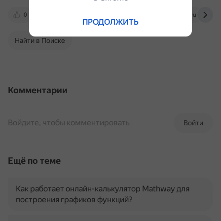
0
school-of-future.online
repetitor.1c.ru
ПРОДОЛЖИТЬ
Найти в Поиске
Комментарии
Войдите, чтобы комментировать
Войти
Ещё по теме
Как работает онлайн-калькулятор Mathway для
построения графиков функций?