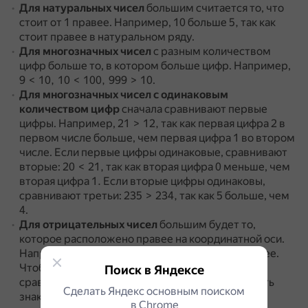
Для натуральных чисел
большим считается то, что
стоит от 1 правее.
Например, 10 больше 5, так как
стоит правее в натуральном ряду.
Для многозначных чисел
с разным количеством
цифр больше то, в котором больше цифр.
Например,
9 < 10, 10 < 100, 999 > 10.
Для многозначных чисел с одинаковым
количеством цифр
сначала сравнивают первые
цифры.
Например, 21 > 12, так как первая цифра 2 в
первом числе больше, чем первая цифра 1 во втором
числе.
Если первые цифры одинаковые, сравнивают
вторые: 20 < 21, так как вторая цифра 0 меньше, чем
вторая цифра 1.
Если вторые цифры одинаковы,
сравнивают третьи: 235 > 234, так как 5 больше, чем
4.
Для отрицательных чисел
большим будет то,
которое расположено правее на координатной оси.
Например, 5 > −14, так как 5 расположено правее.
Чтобы сравнить отрицательные числа, нужно
Поиск в Яндексе
сравнить числа без учёта знака, а после поменять
Сделать Яндекс основным поиском
знак на противоположный.
в Сhrome