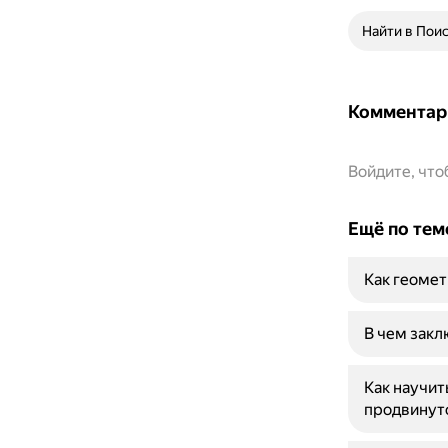
Найти в Пои
Комментар
Войдите, чт
Ещё по тем
Как геомет
В чем закл
Как научит
продвинут