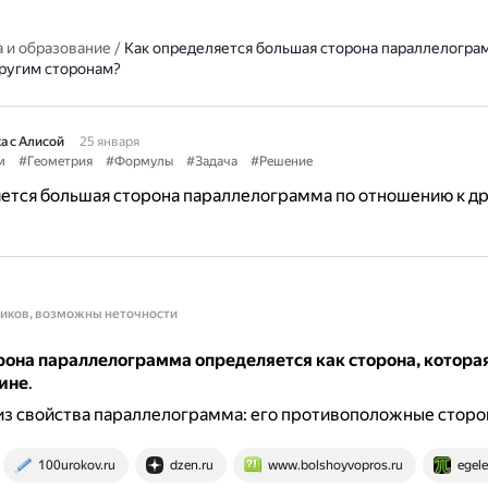
 и образование
/
Как определяется большая сторона параллелогра
ругим сторонам?
а с Алисой
25 января
м
#Геометрия
#Формулы
#Задача
#Решение
ется большая сторона параллелограмма по отношению к д
ников, возможны неточности
рона параллелограмма определяется как сторона, котора
лине
.
из свойства параллелограмма: его противоположные сторо
100urokov.ru
dzen.ru
www.bolshoyvopros.ru
egel