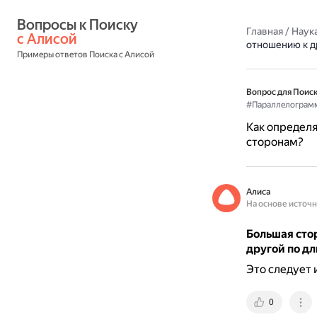
Вопросы к Поиску 
Главная
/
Наука
с Алисой
отношению к д
Примеры ответов Поиска с Алисой
Вопрос для Поиск
#Параллелограм
Как определя
сторонам?
Алиса
На основе источ
Большая сто
другой по д
Это следует 
0