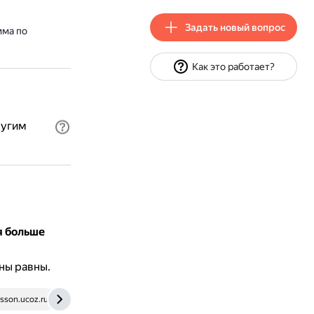
Задать новый вопрос
мма по
Как это работает?
ругим
я больше
ны равны.
esson.ucoz.ru
interneturok.ru