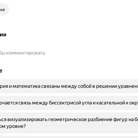
ске
ии
обы комментировать
е
рия и математика связаны между собой в решении уравнен
ючается связь между биссектрисой угла и касательной к ок
ься визуализировать геометрическое разбиение фигур на 
ом уровне?