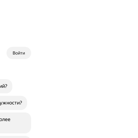
Войти
ий?
ружности?
более