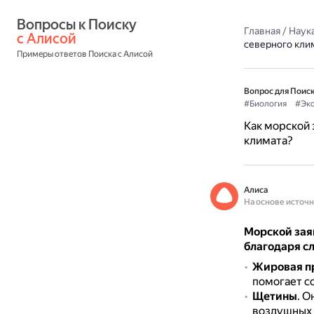
Вопросы к Поиску 
Главная
/
Наука
с Алисой
северного кли
Примеры ответов Поиска с Алисой
Вопрос для Поиск
#Биология
#Эко
Как морской 
климата?
Алиса
На основе источ
Морской заяц
благодаря с
Жировая п
помогает со
Щетины
.
Он
воздушных 