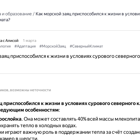
 и образование
/
Как морской заяц приспособился к жизни в услови
мата?
а с Алисой
1 марта
логия
#Адаптация
#МорскойЗаяц
#СеверныйКлимат
заяц приспособился к жизни в условиях сурового северного
ников, возможны неточности
 приспособился к жизни в условиях сурового северного 
ледующим особенностям
:
рослойка
.
Она может составлять 40% всей массы млекопит
хранять тепло в холодных водах.
и играют важную роль в поддержании тепла за счёт создан
камер в шерсти.