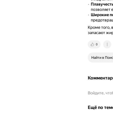
Плавучест
позволяет е
Широкие по
предотвращ
Кроме того, 
запасают жир
0
Найти в Пои
Комментар
Войдите, чт
Ещё по тем