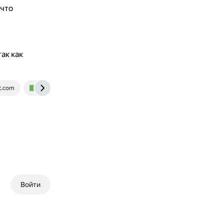
 что
ак как
t.com
proza.ru
Войти