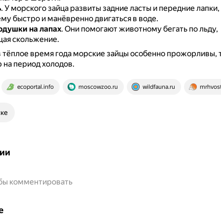
ь
.
У морского зайца развиты задние ласты и передние лапки,
му быстро и манёвренно двигаться в воде.
душки на лапах
.
Они помогают животному бегать по льду,
ая скольжение.
в тёплое время года морские зайцы особенно прожорливы, т
 на период холодов.
ecoportal.info
moscowzoo.ru
wildfauna.ru
mrhvos
ске
ии
обы комментировать
е