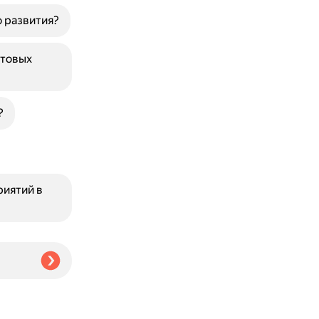
 развития?
ртовых
?
риятий в