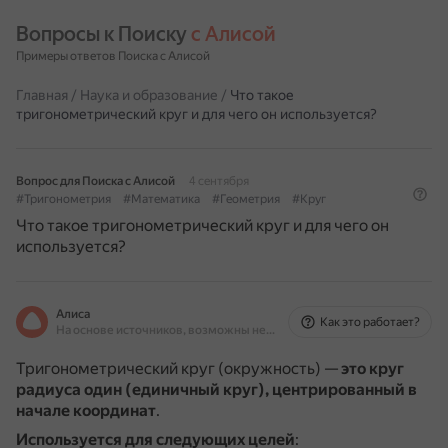
Вопросы к Поиску 
с Алисой
Примеры ответов Поиска с Алисой
Главная
/
Наука и образование
/
Что такое
тригонометрический круг и для чего он используется?
Вопрос для Поиска с Алисой
4 сентября
#Тригонометрия
#Математика
#Геометрия
#Круг
Что такое тригонометрический круг и для чего он
используется?
Алиса
Как это работает?
На основе источников, возможны неточности
Тригонометрический круг (окружность) —
это круг
радиуса один (единичный круг), центрированный в
начале координат
.
Используется для следующих целей
: