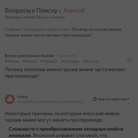
Вопросы к Поиску 
с Алисой
Примеры ответов Поиска с Алисой
Главная
/
Культура и искусство
/
Почему японские имена
героев аниме часто меняют при переводе?
Вопрос для Поиска с Алисой
4 февраля
#Аниме
#Имена
#Перевод
#Культура
#Япония
Почему японские имена героев аниме часто меняют
при переводе?
Алиса
Как это работает?
На основе источников, возможны неточности
Некоторые причины, по которым японские имена
героев аниме могут менять при переводе:
Сложности с преобразованием западных имён в
японские
.
Японский алфавит слоговой, что