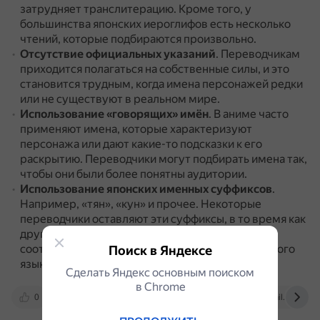
затрудняет транслитерацию.
Кроме того, у
большинства японских иероглифов есть несколько
чтений, которые подбираются произвольно.
Отсутствие официальных указаний
.
Переводчикам
приходится полагаться на собственные силы, и это
становится трудным, когда имена персонажей редки
или не существуют в реальном мире.
Использование «говорящих» имён
.
В аниме часто
применяют имена, которые характеризуют
персонажа или дают какие-то подсказки к его
раскрытию.
Переводчики могут подбирать имена так,
чтобы они были более понятны аудитории.
Использование японских именных суффиксов
.
Например, «тян», «кун» и прочее.
Некоторые
переводчики оставляют эти суффиксы, в то время как
другие считают, что их нужно заменить на
соответствующие суффиксы и обращения русского
Поиск в Яндексе
языка.
Сделать Яндекс основным поиском
в Сhrome
0
anime.stackexchange.com
otvet.mail.ru