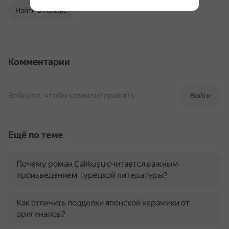
Найти в Поиске
Комментарии
Войдите, чтобы комментировать
Войти
Ещё по теме
Почему роман Çalıkuşu считается важным
произведением турецкой литературы?
Как отличить подделки японской керамики от
оригиналов?