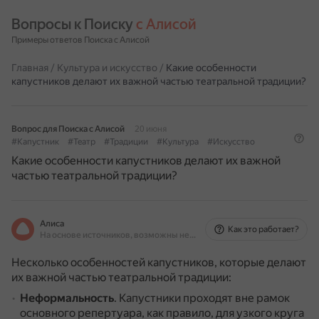
Вопросы к Поиску 
с Алисой
Примеры ответов Поиска с Алисой
Главная
/
Культура и искусство
/
Какие особенности
капустников делают их важной частью театральной традиции?
Вопрос для Поиска с Алисой
20 июня
#Капустник
#Театр
#Традиции
#Культура
#Искусство
Какие особенности капустников делают их важной
частью театральной традиции?
Алиса
Как это работает?
На основе источников, возможны неточности
Несколько особенностей капустников, которые делают
их важной частью театральной традиции:
Неформальность
.
Капустники проходят вне рамок
основного репертуара, как правило, для узкого круга