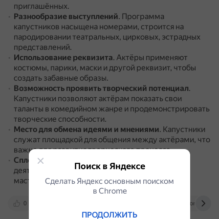
приглашённых.
Разнообразие выступлений
.
Программа
капустников насыщена номерами, строится на
пародировании театральных, цирковых, эстрадных
представлений.
Использование реквизита
.
Актёры применяют
костюмы, парики, маски и другой реквизит, чтобы
создать забавные образы.
Возможность проявить творческий потенциал
.
Капустники позволяют актёрам показать свои
таланты в комедийном жанре и продемонстрировать
творческие способности.
Место для обмена идеями и мнениями
.
Капустники
служат площадкой для общения между актёрами, что
важно для развития творческого процесса.
Сплочение коллектива
.
Весёлая творческая
Поиск в Яндексе
деятельность, где нет различия между юными и
маститыми актёрами, сплачивает коллектив.
Сделать Яндекс основным поиском
в Сhrome
0
www.youtube.com
www.prodlenka.org
ПРОДОЛЖИТЬ