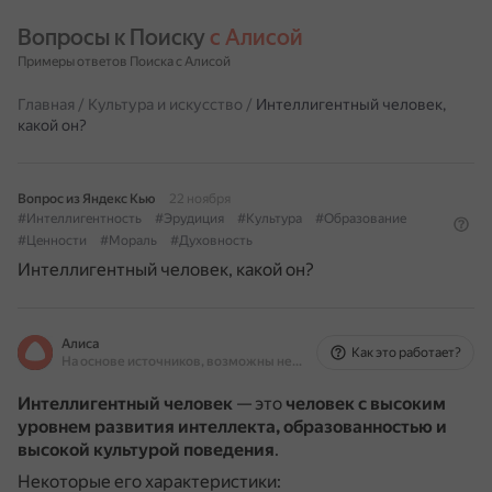
Вопросы к Поиску 
с Алисой
Примеры ответов Поиска с Алисой
Главная
/
Культура и искусство
/
Интеллигентный человек,
какой он?
Вопрос из Яндекс Кью
22 ноября
#Интеллигентность
#Эрудиция
#Культура
#Образование
#Ценности
#Мораль
#Духовность
Интеллигентный человек, какой он?
Алиса
Как это работает?
На основе источников, возможны неточности
Интеллигентный человек
— это
человек с высоким
уровнем развития интеллекта, образованностью и
высокой культурой поведения
.
Некоторые его характеристики: