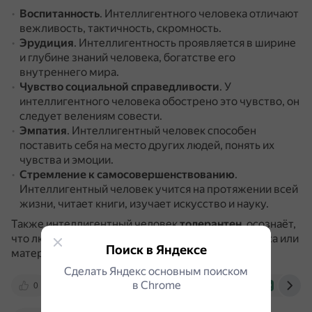
Воспитанность
.
Интеллигентного человека отличают
вежливость, тактичность, скромность.
Эрудиция
.
Интеллигентность проявляется в ширине
и глубине знаний человека, богатстве его
внутреннего мира.
Чувство социальной справедливости
.
У
интеллигентного человека обострено это чувство, он
следует велениям совести.
Эмпатия
.
Интеллигентный человек способен
поставить себя на место других людей, понять их
чувства и эмоции.
Стремление к самосовершенствованию
.
Интеллигентный человек учится на протяжении всей
жизни, читает книги, изучает искусство и науку.
Также интеллигентный человек
толерантен
, осознаёт,
что люди равны независимо от цвета кожи, статуса или
Поиск в Яндексе
материального положения.
Сделать Яндекс основным поиском
в Сhrome
0
ru.wikipedia.org
blog.alter.ru
reshak.ru