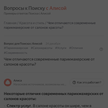
Вопросы к Поиску 
с Алисой
Примеры ответов Поиска с Алисой
Главная
/
Красота и стиль
/
Чем отличаются современные
парикмахерские от салонов красоты?
Вопрос для Поиска с Алисой
24 декабря
#Парикмахерская
#Салонкрасоты
#Услуги
#Отличия
#Современность
Чем отличаются современные парикмахерские от
салонов красоты?
Алиса
Как это работает?
На основе источников, возможны неточности
Некоторые отличия современных парикмахерских от
салонов красоты:
Спектр услуг
.
В салоне красоты он шире, чем в