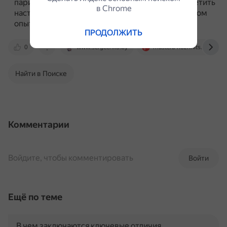
парикмахерских курсов, а в салоне можно встретить
в Сhrome
настоящих профессионалов своего дела с багажом
опыта.
ПРОДОЛЖИТЬ
0
www.sergeenko.by
mastera-nozhnits.by
Найти в Поиске
Комментарии
Войдите, чтобы комментировать
Войти
Ещё по теме
В чем заключаются ключевые отличия