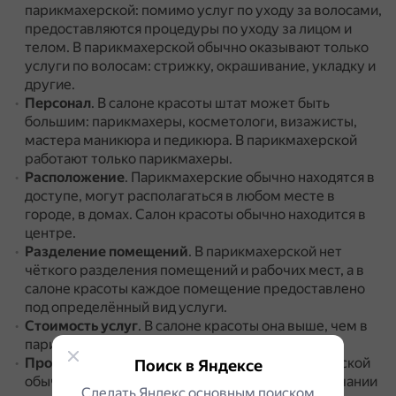
парикмахерской: помимо услуг по уходу за волосами,
предоставляются процедуры по уходу за лицом и
телом.
В парикмахерской обычно оказывают только
услуги по волосам: стрижку, окрашивание, укладку и
другие.
Персонал
.
В салоне красоты штат может быть
большим: парикмахеры, косметологи, визажисты,
мастера маникюра и педикюра.
В парикмахерской
работают только парикмахеры.
Расположение
.
Парикмахерские обычно находятся в
доступе, могут располагаться в любом месте в
городе, в домах.
Салон красоты обычно находится в
центре.
Разделение помещений
.
В парикмахерской нет
чёткого разделения помещений и рабочих мест, а в
салоне красоты каждое помещение предоставлено
под определённый вид услуги.
Стоимость услуг
.
В салоне красоты она выше, чем в
парикмахерской.
Профессионализм сотрудников
.
В парикмахерской
Поиск в Яндексе
обычно работают люди с сертификатом об окончании
Сделать Яндекс основным поиском