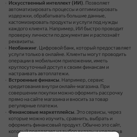
Искусственный интеллект (ИИ)
.
Позволяет
автоматизировать процессы и оптимизировать
издержки, обрабатывать большие данные,
кастомизировать продукты и услуги под нужды
каждого клиента.
Например, ИИ быстро проводит
проверку личности по документам и распознаёт
реквизиты.
Необанкинг
.
Цифровой банк, который предоставляет
услуги только в онлайне.
Клиенты могут проводить
операции в мобильном приложении, иметь
круглосуточный доступ к своим финансам и
настраивать автоплатежи.
Встроенные финансы
.
Например, сервис
кредитования внутри онлайн-магазина.
При
совершении покупки можно оформить рассрочку
прямо на сайте магазина и вносить за товар
регулярные платежи.
Финансовые маркетплейсы
.
Это сервисы, через
которые можно изучить, сравнить, выбрать и
оформить финансовый продукт.
Обычно это сайт,
который предлагает на выбор вклады и кредиты в