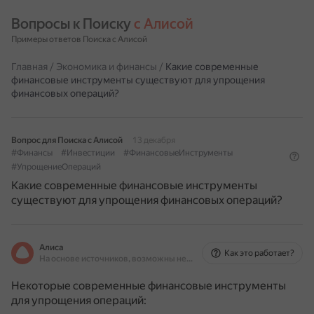
Вопросы к Поиску 
с Алисой
Примеры ответов Поиска с Алисой
Главная
/
Экономика и финансы
/
Какие современные
финансовые инструменты существуют для упрощения
финансовых операций?
Вопрос для Поиска с Алисой
13 декабря
#Финансы
#Инвестиции
#ФинансовыеИнструменты
#УпрощениеОпераций
Какие современные финансовые инструменты
существуют для упрощения финансовых операций?
Алиса
Как это работает?
На основе источников, возможны неточности
Некоторые современные финансовые инструменты
для упрощения операций: