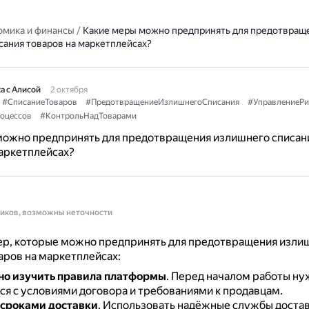
омика и финансы
/
Какие меры можно предпринять для предотвращ
сания товаров на маркетплейсах?
а с Алисой
2 октября
#СписаниеТоваров
#ПредотвращениеИзлишнегоСписания
#УправлениеРи
оцессов
#КонтрольНадТоварами
можно предпринять для предотвращения излишнего списан
аркетплейсах?
ников, возможны неточности
ер, которые можно предпринять для предотвращения изли
аров на маркетплейсах:
но изучить правила платформы
.
Перед началом работы ну
ся с условиями договора и требованиями к продавцам.
 сроками доставки
.
Использовать надёжные службы достав