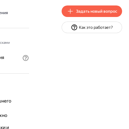
Задать новый вопрос
ения
Как это работает?
сками
ия
шнего
жно
ки и