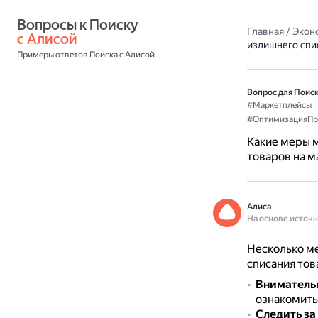
Вопросы к Поиску 
Главная
/
Экон
с Алисой
излишнего спи
Примеры ответов Поиска с Алисой
Вопрос для Поиск
#Маркетплейсы
#ОптимизацияПр
Какие меры 
товаров на м
Алиса
На основе источ
Несколько м
списания тов
Вниматель
ознакомить
Следить за