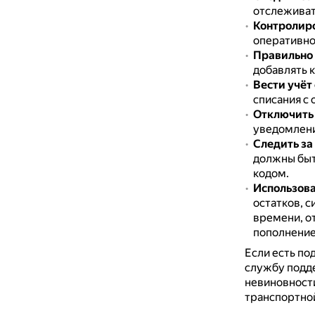
отслеживать
Контролиро
оперативно
Правильно 
добавлять 
Вести учёт
списания с 
Отключить 
уведомлен
Следить за
должны быт
кодом.
Использова
остатков, 
времени, от
пополнение
Если есть по
службу подд
невиновности
транспортной 