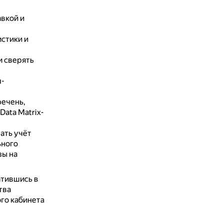
вкой и
стики и
и сверять
ш-
речень,
ata Matrix-
ать учёт
ьного
зы на
атившись в
тва
го кабинета