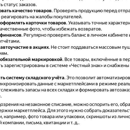
 статус заказов.
вать качество товаров
.
Проверять продукцию перед отпра
 реагировать на жалобы покупателей.
оформлять карточки товаров
.
Указывать точные характери
качественные фото, чтобы избежать возвратов.
 финансов
.
Регулярно проверять баланс в личном кабинете 
отчётами.
автоучастие в акциях
.
Не стоит поддаваться массовым пу
иям.
 обязательной маркировкой
.
Все товары, включённые в пе
ь зарегистрированы в системе «Честный знак» и снабжены D
ть систему складского учёта
.
Это позволит автоматизиров
синхронизировать данные с маркетплейсами в режиме реал
слеживать запасы на всех складах и формировать автозака
.
дозрения на незаконное списание, можно оспорить его, обр
ержки маркетплейса.
Для этого нужно собрать доказательс
, например, фото товара или упаковки, скриншоты из лично
компании, письма, квитанции и т. д..