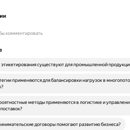
ии
обы комментировать
е
ы этикетирования существуют для промышленной продукци
тегии применяются для балансировки нагрузок в многопот
х?
оятностные методы применяются в логистике и управлени
 поставок?
ринимательские договоры помогают развитию бизнеса?