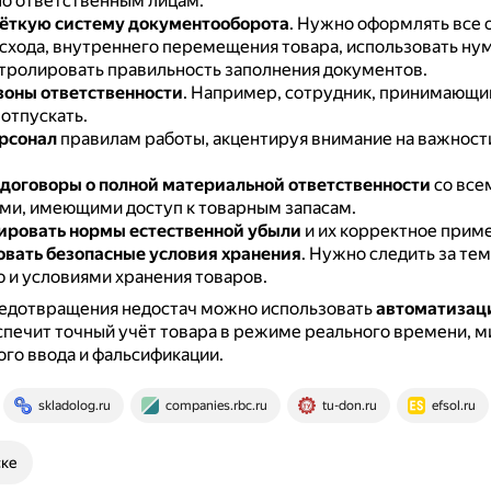
о ответственным лицам.
ёткую систему документооборота
.
Нужно оформлять все 
асхода, внутреннего перемещения товара, использовать н
тролировать правильность заполнения документов.
зоны ответственности
.
Например, сотрудник, принимающий
отпускать.
рсонал
правилам работы, акцентируя внимание на важност
договоры о полной материальной ответственности
со все
ми, имеющими доступ к товарным запасам.
ировать нормы естественной убыли
и их корректное прим
вать безопасные условия хранения
.
Нужно следить за те
 и условиями хранения товаров.
редотвращения недостач можно использовать
автоматизац
спечит точный учёт товара в режиме реального времени, 
го ввода и фальсификации.
skladolog.ru
companies.rbc.ru
tu-don.ru
efsol.ru
ске