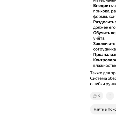
материальн
Внедрить ч
прихода, р
формы, кон
Разделить 
должен его 
Обучить пе
учёта.
Заключить 
сотрудника
Проанализ
Контролиро
влажностью
Также для п
Система обе
ошибки ручно
0
Найти в Пои