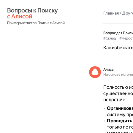
Вопросы к Поиску 
Главная
/
Друг
с Алисой
Примеры ответов Поиска с Алисой
Вопрос для Поиск
#Склад
#Недос
Как избежать
Алиса
На основе источ
Полностью ис
существенно 
недостач:
Организова
систему пр
Проводить
только по 