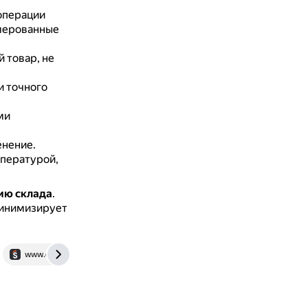
операции
умерованные
 товар, не
и точного
ми
енение.
мпературой,
ию склада
.
минимизирует
www.ekam.ru