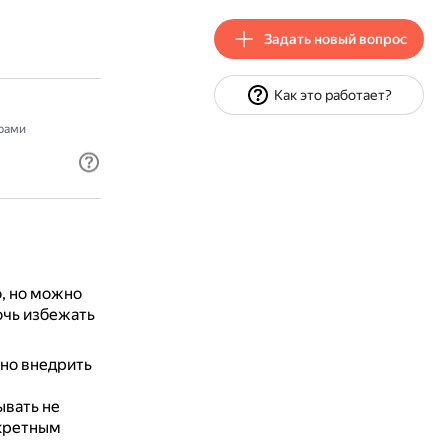
Задать новый вопрос
Как это работает?
рами
, но можно
очь избежать
но внедрить
вать не
нкретным