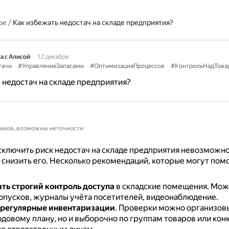
ое
/
Как избежать недостач на складе предприятия?
а с Алисой
12 декабря
тачи
#УправлениеЗапасами
#ОптимизацияПроцессов
#КонтрольНадТова
 недостач на складе предприятия?
ников, возможны неточности
ключить риск недостач на складе предприятия невозможно
снизить его.
Несколько рекомендаций, которые могут пом
ть строгий контроль доступа
в складские помещения.
Мож
опусков, журналы учёта посетителей, видеонаблюдение.
 регулярные инвентаризации
.
Проверки можно организовы
годовому плану, но и выборочно по группам товаров или ко