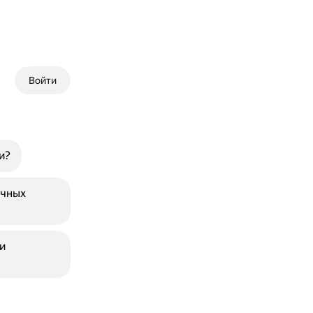
Войти
и?
очных
и