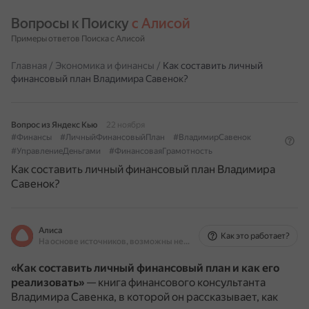
Вопросы к Поиску 
с Алисой
Примеры ответов Поиска с Алисой
Главная
/
Экономика и финансы
/
Как составить личный
финансовый план Владимира Савенок?
Вопрос из Яндекс Кью
22 ноября
#Финансы
#ЛичныйФинансовыйПлан
#ВладимирСавенок
#УправлениеДеньгами
#ФинансоваяГрамотность
Как составить личный финансовый план Владимира
Савенок?
Алиса
Как это работает?
На основе источников, возможны неточности
«Как составить личный финансовый план и как его
реализовать»
— книга финансового консультанта
Владимира Савенка, в которой он рассказывает, как