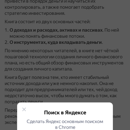
привести в порядок деньги и научиться их
контролировать, а также помогает подобрать
стратегию инвестирования.
Книга состоит из двух основных частей:
О доходах и расходах, активах и пассивах
.
По ней
можно понять финансовые потоки.
О инструментах, куда вкладывать деньги
.
По мнению некоторых читателей, в книге нет чёткой
пошаговой технологии создания личного финансового
плана, но есть общий обзор финансовых инструментов
для создания личного капитала.
Книга будет полезна тем, кто имеет стабильный
источник дохода или уже немного накопил.
Она не
подходит для предпринимателей или тех, чей доход
недостаточно высок, чтобы много думать о том, как
потратить деньги.
Перед составлением личного финансового плана
Поиск в Яндексе
рекомендуется проконсультироваться с финансовым
Сделать Яндекс основным поиском
экспертом.
в Сhrome