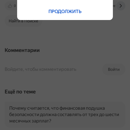
0
www.mann-ivanov-ferber.ru
www.livelib.ru
ПРОДОЛЖИТЬ
Найти в Поиске
Комментарии
Войдите, чтобы комментировать
Войти
Ещё по теме
Почему считается, что финансовая подушка
безопасности должна составлять от трех до шести
месячных зарплат?