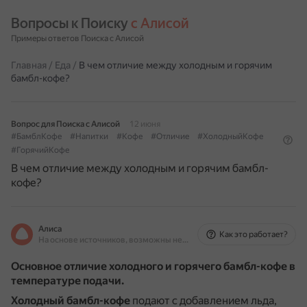
Вопросы к Поиску 
с Алисой
Примеры ответов Поиска с Алисой
Главная
/
Еда
/
В чем отличие между холодным и горячим
бамбл-кофе?
Вопрос для Поиска с Алисой
12 июня
#БамблКофе
#Напитки
#Кофе
#Отличие
#ХолодныйКофе
#ГорячийКофе
В чем отличие между холодным и горячим бамбл-
кофе?
Алиса
Как это работает?
На основе источников, возможны неточности
Основное отличие холодного и горячего бамбл-кофе в
температуре подачи.
Холодный бамбл-кофе
подают с добавлением льда,