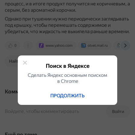
процесс, и в итоге продукт получится не коричневым, а
серым, без ароматной корочки.
Однако при тушении нужно периодически заглядывать
под крышку, чтобы перемешать содержимое и
убедиться, что жидкость не выкипела раньше времени.
0
www.yahoo.com
otvet.mail.ru
arborio
Найти в Поиске
Поиск в Яндексе
Сделать Яндекс основным поиском
в Сhrome
Комментарии
ПРОДОЛЖИТЬ
Войдите, чтобы комментировать
Войти
Ещё по теме