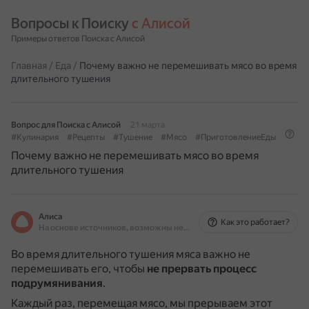
Вопросы к Поиску 
с Алисой
Примеры ответов Поиска с Алисой
Главная
/
Еда
/
Почему важно не перемешивать мясо во время
длительного тушения
Вопрос для Поиска с Алисой
21 марта
#Кулинария
#Рецепты
#Тушение
#Мясо
#ПриготовлениеЕды
Почему важно не перемешивать мясо во время
длительного тушения
Алиса
Как это работает?
На основе источников, возможны неточности
Во время длительного тушения мяса важно не
перемешивать его, чтобы
не прервать процесс
подрумянивания
.
Каждый раз, перемещая мясо, мы прерываем этот