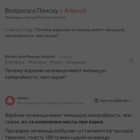
Вопросы к Поиску 
с Алисой
Примеры ответов Поиска с Алисой
Главная
/
Еда
/
Почему вареная чечевица имеет меньшую
калорийность, чем сырая?
Вопрос для Поиска с Алисой
3 марта
#Чечевица
#Калории
#Варка
#Сыраяеда
Почему вареная чечевица имеет меньшую
калорийность, чем сырая?
Алиса
Как это работает?
На основе источников, возможны неточности
Варёная чечевица имеет меньшую калорийность, чем
сырая,
из-за изменения массы при варке
.
При варке чечевица разбухает и становится в три раза
тяжелее, то есть 100 грамм сырой чечевицы