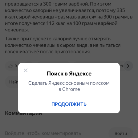
превращается в 300 грамм варёной.
При этом
количество калорий не увеличивается, поэтому 335
ккал сырой чечевицы «размазываются» на 300 грамм, в
итоге получается 112 ккал на 100 грамм варёной
чечевицы.
Также при подсчёте калорий лучше отмерять
количество чечевицы в сыром виде, а не пытаться
взвешивать её после приготовления.
0
otvet.mail.ru
vegetarianism.stackexchange.co
Поиск в Яндексе
Найти в Поиске
Сделать Яндекс основным поиском
в Сhrome
ПРОДОЛЖИТЬ
Комментарии
Войдите, чтобы комментировать
Войти