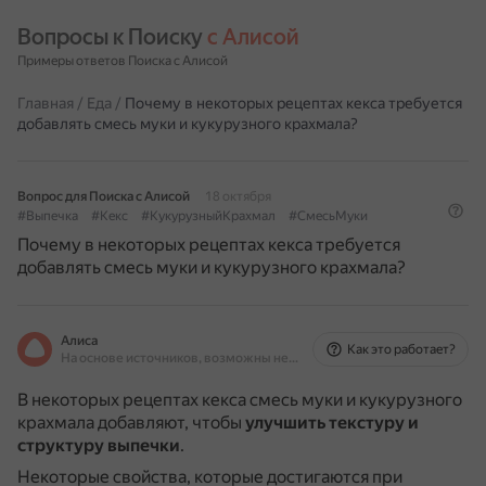
Вопросы к Поиску 
с Алисой
Примеры ответов Поиска с Алисой
Главная
/
Еда
/
Почему в некоторых рецептах кекса требуется
добавлять смесь муки и кукурузного крахмала?
Вопрос для Поиска с Алисой
18 октября
#Выпечка
#Кекс
#КукурузныйКрахмал
#СмесьМуки
Почему в некоторых рецептах кекса требуется
добавлять смесь муки и кукурузного крахмала?
Алиса
Как это работает?
На основе источников, возможны неточности
В некоторых рецептах кекса смесь муки и кукурузного
крахмала добавляют, чтобы
улучшить текстуру и
структуру выпечки
.
Некоторые свойства, которые достигаются при