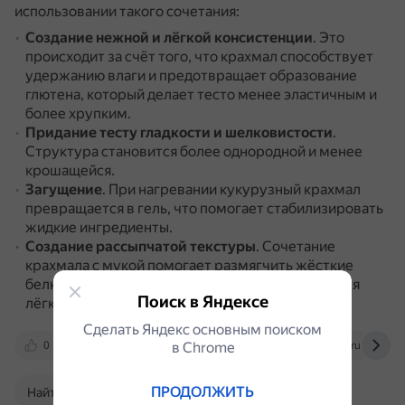
использовании такого сочетания:
Создание нежной и лёгкой консистенции
.
Это
происходит за счёт того, что крахмал способствует
удержанию влаги и предотвращает образование
глютена, который делает тесто менее эластичным и
более хрупким.
Придание тесту гладкости и шелковистости
.
Структура становится более однородной и менее
крошащейся.
Загущение
.
При нагревании кукурузный крахмал
превращается в гель, что помогает стабилизировать
жидкие ингредиенты.
Создание рассыпчатой текстуры
.
Сочетание
крахмала с мукой помогает размягчить жёсткие
белки муки, в результате чего десерт получается
Поиск в Яндексе
лёгким и жевательным.
Сделать Яндекс основным поиском
0
m.ok.ru
в Сhrome
dzen.ru
otvet.mail.ru
ПРОДОЛЖИТЬ
Найти в Поиске