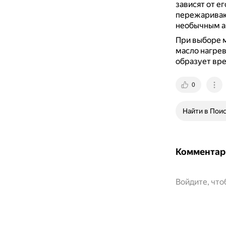
зависят от ег
пережаривают
необычным 
При выборе м
масло нагрев
образует вре
0
Найти в Пои
Комментар
Войдите, чт