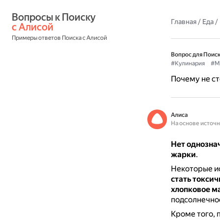
Вопросы к Поиску 
Главная
/
Еда
/
с Алисой
Примеры ответов Поиска с Алисой
Вопрос для Поиск
#Кулинария
#М
Почему не ст
Алиса
На основе источ
Нет однознач
жарки
.
Некоторые и
стать токси
хлопковое ма
подсолнечное
Кроме того, 