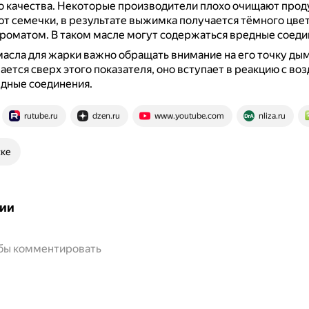
о качества.
Некоторые производители плохо очищают проду
 семечки, в результате выжимка получается тёмного цвета,
ароматом.
В таком масле могут содержаться вредные соеди
асла для жарки важно обращать внимание на его точку дым
ается сверх этого показателя, оно вступает в реакцию с во
дные соединения.
rutube.ru
dzen.ru
www.youtube.com
nliza.ru
ске
ии
обы комментировать