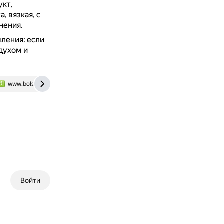
кт,
 вязкая, с
нения.
ления: если
здухом и
www.bolshoyvopros.ru
Войти