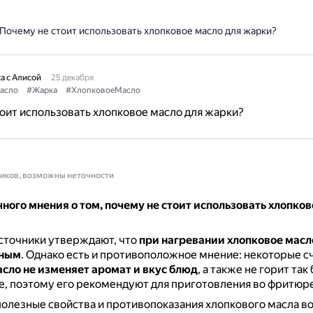
Почему не стоит использовать хлопковое масло для жарки?
а с Алисой
25 декабря
асло
#Жарка
#ХлопковоеМасло
оит использовать хлопковое масло для жарки?
ников, возможны неточности
ного мнения о том, почему не стоит использовать хлопков
сточники утверждают, что
при нагревании хлопковое мас
чным
.
Однако есть и противоположное мнение: некоторые сч
сло не изменяет аромат и вкус блюд
, а также не горит так
, поэтому его рекомендуют для приготовления во фритюре
полезные свойства и противопоказания хлопкового масла в