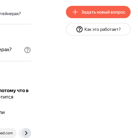
Задать новый вопрос
нтейнерах?
Как это работает?
ерах?
потому что в
ртится
ли
ed.com
www.nur.kz