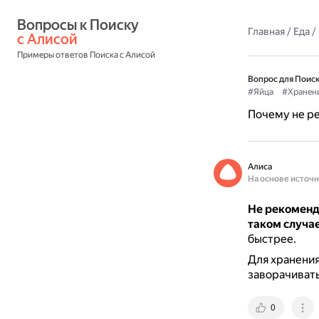
Вопросы к Поиску 
Главная
/
Еда
/
с Алисой
Примеры ответов Поиска с Алисой
Вопрос для Поиск
#Яйца
#Хранен
Почему не ре
Алиса
На основе источ
Не рекоменду
таком случа
быстрее.
Для хранения
заворачивать
0