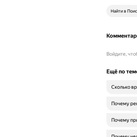
Найти в Пои
Комментар
Войдите, чт
Ещё по тем
Сколько вр
Почему рек
Почему при
Почему нел