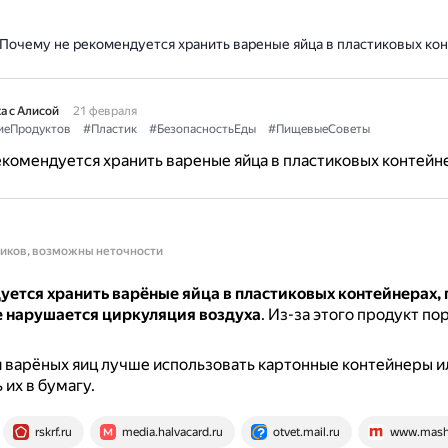
Почему не рекомендуется хранить вареные яйца в пластиковых ко
а с Алисой
21 февраля
иеПродуктов
#Пластик
#БезопасностьЕды
#ПищевыеСоветы
комендуется хранить вареные яйца в пластиковых контейн
ников, возможны неточности
ется хранить варёные яйца в пластиковых контейнерах, 
е нарушается циркуляция воздуха
.
Из-за этого продукт по
 варёных яиц лучше использовать картонные контейнеры и
 их в бумагу.
rskrf.ru
media.halvacard.ru
otvet.mail.ru
www.mash