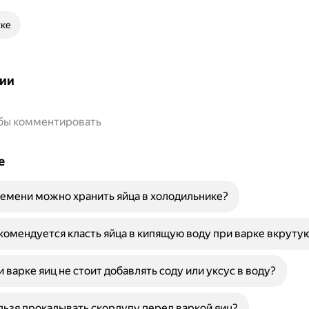
ске
ии
обы комментировать
е
емени можно хранить яйца в холодильнике?
омендуется класть яйца в кипящую воду при варке вкруту
 варке яиц не стоит добавлять соду или уксус в воду?
ьзя прокалывать скорлупу перед варкой яиц?