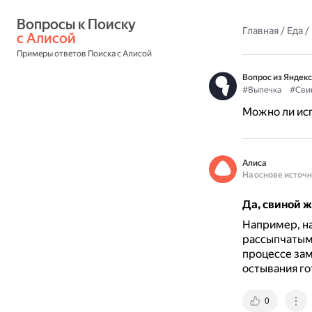
Вопросы к Поиску 
Главная
/
Еда
/
с Алисой
Примеры ответов Поиска с Алисой
Вопрос из Яндекс
#Выпечка
#Сви
Можно ли исп
Алиса
На основе источ
Да, свиной 
Например, на
рассыпчатым
процессе зам
остывания го
0