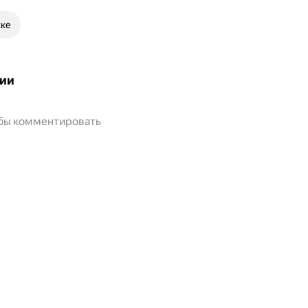
ске
ии
обы комментировать