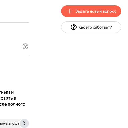
Задать новый вопрос
Как это работает?
тным и
овать в
осле полного
povarenok.ru
dzen.ru