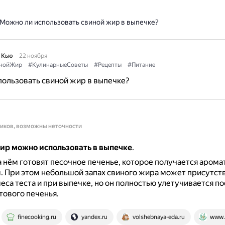
Можно ли использовать свиной жир в выпечке?
 Кью
22 ноября
нойЖир
#КулинарныеСоветы
#Рецепты
#Питание
ользовать свиной жир в выпечке?
ников, возможны неточности
жир можно использовать в выпечке
.
 нём готовят песочное печенье, которое получается арома
.
При этом небольшой запах свиного жира может присутств
еса теста и при выпечке, но он полностью улетучивается п
тового печенья.
finecooking.ru
yandex.ru
volshebnaya-eda.ru
www.