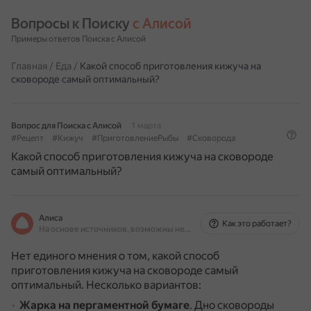
Вопросы к Поиску 
с Алисой
Примеры ответов Поиска с Алисой
Главная
/
Еда
/
Какой способ приготовления кижуча на
сковороде самый оптимальный?
Вопрос для Поиска с Алисой
1 марта
#Рецепт
#Кижуч
#ПриготовлениеРыбы
#Сковорода
Какой способ приготовления кижуча на сковороде
самый оптимальный?
Алиса
Как это работает?
На основе источников, возможны неточности
Нет единого мнения о том, какой способ
приготовления кижуча на сковороде самый
оптимальный. Несколько вариантов:
Жарка на пергаментной бумаге
.
Дно сковороды