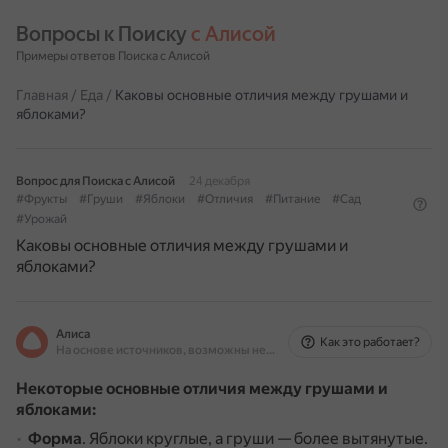
Вопросы к Поиску 
с Алисой
Примеры ответов Поиска с Алисой
Главная
/
Еда
/
Каковы основные отличия между грушами и
яблоками?
Вопрос для Поиска с Алисой
24 декабря
#Фрукты
#Груши
#Яблоки
#Отличия
#Питание
#Сад
#Урожай
Каковы основные отличия между грушами и
яблоками?
Алиса
Как это работает?
На основе источников, возможны неточности
Некоторые основные отличия между грушами и
яблоками:
Форма
. Яблоки круглые, а груши — более вытянутые.