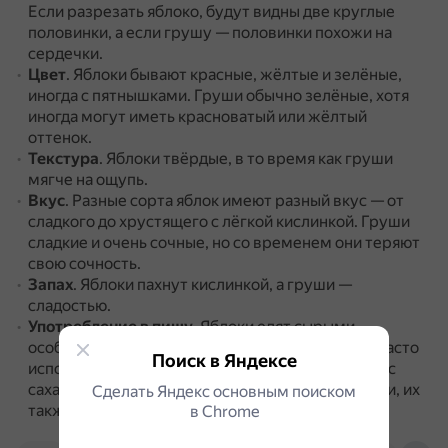
Если разрезать яблоко, будут видны две круглые
половинки, а если грушу — половинки похожи на
сердечки.
Цвет
. Яблоки бывают красные, жёлтые и зелёные,
иногда с пятнышками.
Груши обычно зелёные, хотя
иногда могут иметь красноватый или жёлтый
оттенок.
Текстура
. Яблоки твёрдые, в то время как груши
мягче на ощупь.
Вкус
. Разные сорта яблок имеют разный вкус — от
сладкого до хрустящего с лёгкой кислинкой.
Груши
сладкие и очень сочные, но со временем они теряют
свою сочность.
Запах
. Яблоки пахнут кислинкой, а груши —
сладостью.
Употребление в пищу
. Яблоки едят сырыми,
особенно более сладкие сорта.
Более терпкие часто
Поиск в Яндексе
используются в десертах, их можно отваривать с
сахаром или запекать.
Груши также едят сырыми, их
Сделать Яндекс основным поиском
также можно тушить для десертов.
в Сhrome