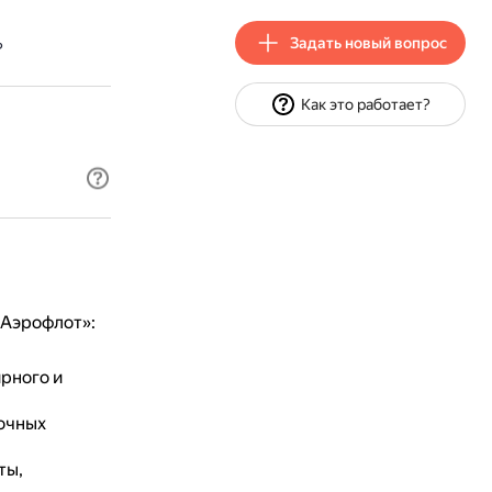
Задать новый вопрос
?
Как это работает?
«Аэрофлот»:
рного и
очных
ты,