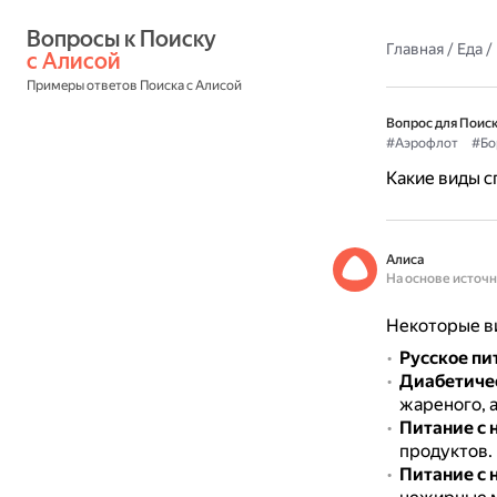
Вопросы к Поиску 
Главная
/
Еда
/
с Алисой
Примеры ответов Поиска с Алисой
Вопрос для Поиск
#Аэрофлот
#Бо
Какие виды с
Алиса
На основе источ
Некоторые ви
Русское пи
Диабетиче
жареного, 
Питание с 
продуктов.
Питание с