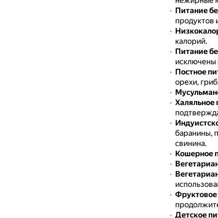
нежирные м
Питание б
продуктов 
Низкокало
калорий.
Питание бе
исключены 
Постное пи
орехи, гриб
Мусульман
Халяльное 
подтвержда
Индуистско
баранины, 
свинина.
Кошерное 
Вегетариан
Вегетариан
использова
Фруктовое
продолжите
Детское пи