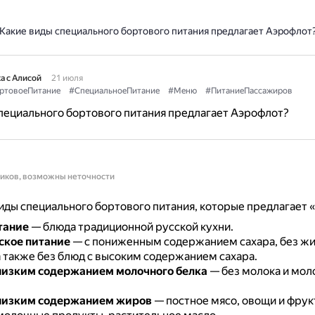
Какие виды специального бортового питания предлагает Аэрофлот
а с Алисой
21 июля
ртовоеПитание
#СпециальноеПитание
#Меню
#ПитаниеПассажиров
пециального бортового питания предлагает Аэрофлот?
ников, возможны неточности
ды специального бортового питания, которые предлагает 
тание
— блюда традиционной русской кухни.
ское питание
— с пониженным содержанием сахара, без жи
а также без блюд с высоким содержанием сахара.
низким содержанием молочного белка
— без молока и мол
 низким содержанием жиров
— постное мясо, овощи и фрук