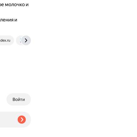
ое молочко и
ления и
ndex.ru
www.atorus.ru
Войти