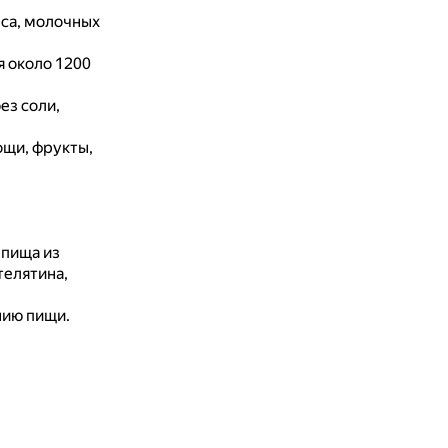
вса, молочных
я около 1200
ез соли,
ощи, фрукты,
 пища из
телятина,
нию пищи.