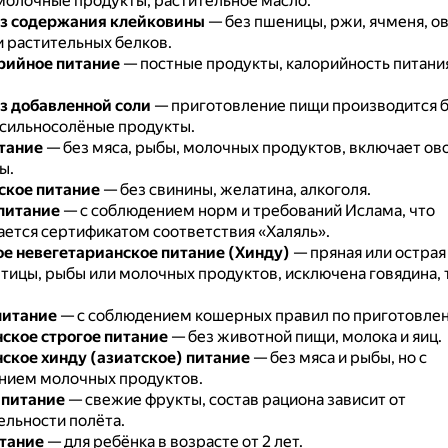
олочные продукты, растительное масло.
ез содержания клейковины
— без пшеницы, ржи, ячменя, о
и растительных белков.
рийное питание
— постные продукты, калорийность питани
з добавленной соли
— приготовление пищи производится б
сильносолёные продукты.
тание
— без мяса, рыбы, молочных продуктов, включает ов
ы.
ское питание
— без свинины, желатина, алкоголя.
питание
— с соблюдением норм и требований Ислама, что
ется сертификатом соответствия «Халяль».
е невегетарианское питание (Хинду)
— пряная или острая
птицы, рыбы или молочных продуктов, исключена говядина, 
питание
— с соблюдением кошерных правил по приготовле
ское строгое питание
— без животной пищи, молока и яиц.
ское хинду (азиатское) питание
— без мяса и рыбы, но с
нием молочных продуктов.
 питание
— свежие фрукты, состав рациона зависит от
льности полёта.
тание
— для ребёнка в возрасте от 2 лет.