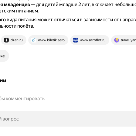
ля младенцев
— для детей младше 2 лет, включает небольш
детским питанием.
го вида питания может отличаться в зависимости от направ
ьности полёта.
dzen.ru
www.biletik.aero
www.aeroflot.ru
travel.ya
ске
ии
обы комментировать