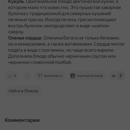
Кукуль
.
Оригинальное блюдо арктической кухни, о
котором мало что известно.
Это пушистая заварная
булочка с традиционной для северных кушаний
печенью трески.
Иногда печень трески помещают
внутрь булочки, иногда делают в виде «шапки»
сверху.
Оленье сердце
.
Оленина богата не только белками,
но и минералами, а также витаминами.
Сердце могли
подать в виде строганины, но чаще всего варили.
Дополняли блюдо обычно черничным соусом или
чернично-сливочной полбой.
0
tamtravel.ru
murmansk.travel
www.hib
Найти в Поиске
Комментарии