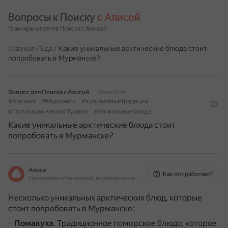
Вопросы к Поиску 
с Алисой
Примеры ответов Поиска с Алисой
Главная
/
Еда
/
Какие уникальные арктические блюда стоит
попробовать в Мурманске?
Вопрос для Поиска с Алисой
10 августа
#Арктика
#Мурманск
#КулинарныеТрадиции
#ГастрономическийТуризм
#УникальныеБлюда
Какие уникальные арктические блюда стоит
попробовать в Мурманске?
Алиса
Как это работает?
На основе источников, возможны неточности
Несколько уникальных арктических блюд, которые
стоит попробовать в Мурманске:
Помакуха
.
Традиционное поморское блюдо, которое