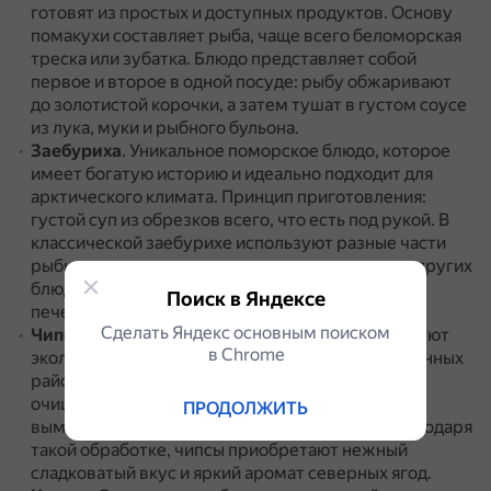
готовят из простых и доступных продуктов.
Основу
помакухи составляет рыба, чаще всего беломорская
треска или зубатка.
Блюдо представляет собой
первое и второе в одной посуде: рыбу обжаривают
до золотистой корочки, а затем тушат в густом соусе
из лука, муки и рыбного бульона.
Заебуриха
.
Уникальное поморское блюдо, которое
имеет богатую историю и идеально подходит для
арктического климата.
Принцип приготовления:
густой суп из обрезков всего, что есть под рукой.
В
классической заебурихе используют разные части
рыбы, которые остаются после приготовления других
блюд: обрезки, голову, хвост, плавники, молоки,
Поиск в Яндексе
печень.
Сделать Яндекс основным поиском
Чипсы из ягеля
.
Для их приготовления используют
в Сhrome
экологически чистый ягель, собранный в отдалённых
районах Мурманской области.
Ягель тщательно
очищают, промывают и высушивают, а затем
ПРОДОЛЖИТЬ
вымачивают в ароматном ягодном сиропе.
Благодаря
такой обработке, чипсы приобретают нежный
сладковатый вкус и яркий аромат северных ягод.