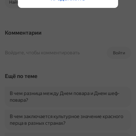
Найти в Поиске
Комментарии
Войдите, чтобы комментировать
Войти
Ещё по теме
В чем разница между Днем повара и Днем шеф-
повара?
В чем заключается культурное значение красного
перца в разных странах?