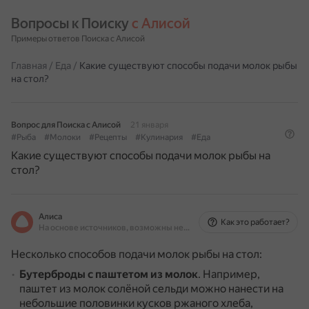
Вопросы к Поиску 
с Алисой
Примеры ответов Поиска с Алисой
Главная
/
Еда
/
Какие существуют способы подачи молок рыбы
на стол?
Вопрос для Поиска с Алисой
21 января
#Рыба
#Молоки
#Рецепты
#Кулинария
#Еда
Какие существуют способы подачи молок рыбы на
стол?
Алиса
Как это работает?
На основе источников, возможны неточности
Несколько способов подачи молок рыбы на стол:
Бутерброды с паштетом из молок
.
Например,
паштет из молок солёной сельди можно нанести на
небольшие половинки кусков ржаного хлеба,