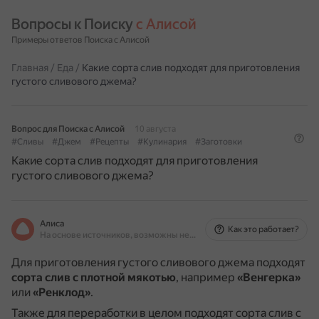
Вопросы к Поиску 
с Алисой
Примеры ответов Поиска с Алисой
Главная
/
Еда
/
Какие сорта слив подходят для приготовления
густого сливового джема?
Вопрос для Поиска с Алисой
10 августа
#Сливы
#Джем
#Рецепты
#Кулинария
#Заготовки
Какие сорта слив подходят для приготовления
густого сливового джема?
Алиса
Как это работает?
На основе источников, возможны неточности
Для приготовления густого сливового джема подходят
сорта слив с плотной мякотью
, например
«Венгерка»
или
«Ренклод»
.
Также для переработки в целом подходят сорта слив с