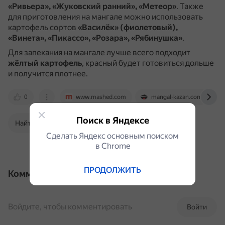
«Ривьера», «Жуковский ранний», «Метеор»
.
Также
для приготовления на мангале можно использовать
картофель сортов
«Василёк» (фиолетовый),
«Винета», «Пикассо», «Розара», «Рябинушка»
.
Для запекания на мангале лучше всего подходит
жёлтый картофель
, красный будет готовиться дольше
и получится плотнее.
0
www.mashed.com
mangal-kazan.com
Поиск в Яндексе
Найти в Поиске
Сделать Яндекс основным поиском
в Сhrome
ПРОДОЛЖИТЬ
Комментарии
Войдите, чтобы комментировать
Войти