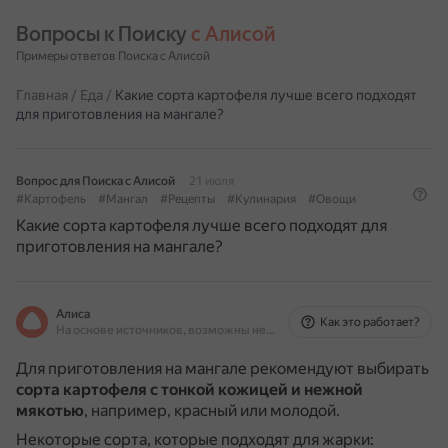
Вопросы к Поиску 
с Алисой
Примеры ответов Поиска с Алисой
Главная
/
Еда
/
Какие сорта картофеля лучше всего подходят
для приготовления на мангале?
Вопрос для Поиска с Алисой
21 июля
#Картофель
#Мангал
#Рецепты
#Кулинария
#Овощи
Какие сорта картофеля лучше всего подходят для
приготовления на мангале?
Алиса
Как это работает?
На основе источников, возможны неточности
Для приготовления на мангале рекомендуют выбирать
сорта картофеля с тонкой кожицей и нежной
мякотью
, например, красный или молодой.
Некоторые сорта, которые подходят для жарки: