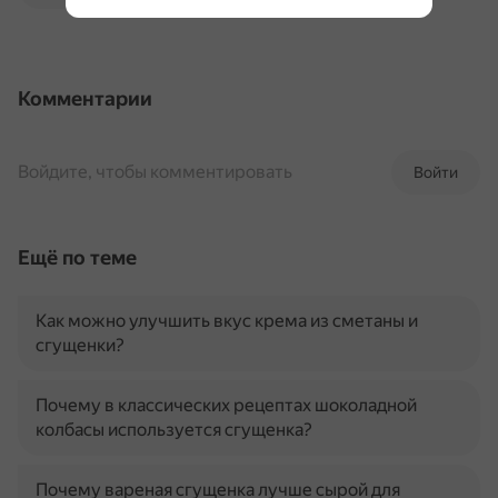
Комментарии
Войдите, чтобы комментировать
Войти
Ещё по теме
Как можно улучшить вкус крема из сметаны и
сгущенки?
Почему в классических рецептах шоколадной
колбасы используется сгущенка?
Почему вареная сгущенка лучше сырой для