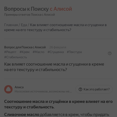
Вопросы к Поиску 
с Алисой
Примеры ответов Поиска с Алисой
Главная
/
Еда
/
Как влияет соотношение масла и сгущенки в
креме на его текстуру и стабильность?
Вопрос для Поиска с Алисой
26 февраля
#Рецепт
#Крем
#Масло
#Сгущенка
#Текстура
#Стабильность
Как влияет соотношение масла и сгущенки в креме
на его текстуру и стабильность?
Алиса
Как это работает?
На основе источников, возможны неточности
Соотношение масла и сгущёнки в креме влияет на его
текстуру и стабильность
.
Сливочное масло
добавляется в крем, чтобы придать