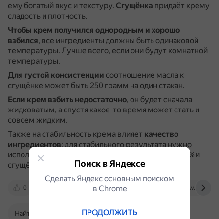
ему богатый вкус и текстуру.
Сгущёнка
придаёт крему
сладость и плотность.
Чтобы крем получился однородным и хорошо
взбился
, все ингредиенты должны быть одинаковой
температуры.
Лучше всего, если они будут комнатной
температуры.
Для густой консистенции
соотношение масла к
сгущёнке может быть 250 грамм на один стакан.
Если крем взбить недостаточно
, он будет сначала
жидковатым, а спустя какое-то время может стать и
совсем жидким.
Также на стабильность крема влияет
качество
ингредиентов
: для стабильного результата нужно
использовать сливочное масло жирностью 82–84% и
Поиск в Яндексе
сгущёнку без добавок.
Сделать Яндекс основным поиском
в Сhrome
0
1000.menu
ecomilk.ru
www.nur.kz
ПРОДОЛЖИТЬ
Найти в Поиске