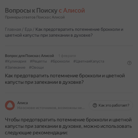
Вопросы к Поиску 
с Алисой
Примеры ответов Поиска с Алисой
Главная
/
Еда
/
Как предотвратить потемнение брокколи и
цветной капусты при запекании в духовке?
Вопрос для Поиска с Алисой
1 февраля
#Кулинария
#Рецепты
#Брокколи
#ЦветнаяКапуста
#Запекание
#Овощи
Как предотвратить потемнение брокколи и цветной
капусты при запекании в духовке?
Алиса
Как это работает?
На основе источников, возможны неточности
Чтобы предотвратить потемнение брокколи и цветной
капусты при запекании в духовке, можно использовать
следующие рекомендации: