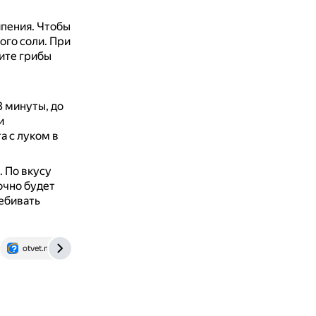
ипения.
Чтобы
ого соли.
При
ите грибы
 минуты, до
и
а с луком в
.
По вкусу
очно будет
ебивать
otvet.mail.ru