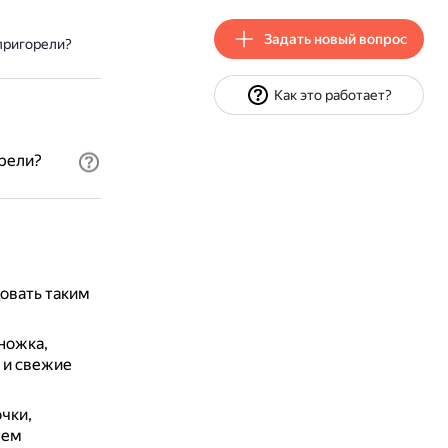
Задать новый вопрос
 пригорели?
Как это работает?
орели?
овать таким
 ножка,
 и свежие
чки,
тем