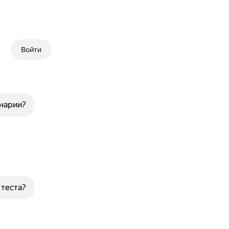
Войти
инарии?
теста?