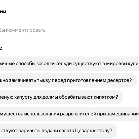
ии
обы комментировать
е
ычные способы засолки сельди существуют в мировой кул
жно замачивать тыкву перед приготовлением десертов?
леную капусту для долмы обрабатывают кипятком?
мущества использования разрыхлителей при замешивании 
ствуют варианты подачи салата Цезарь к столу?