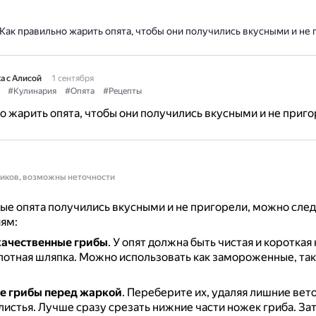
Как правильно жарить опята, чтобы они получились вкусными и не
а с Алисой
1 сентября
#Кулинария
#Опята
#Рецепты
о жарить опята, чтобы они получились вкусными и не приг
ников, возможны неточности
е опята получились вкусными и не пригорели, можно след
ям:
качественные грибы
.
У опят должна быть чистая и короткая
лотная шляпка.
Можно использовать как замороженные, так
е грибы перед жаркой
.
Переберите их, удаляя лишние вето
листья.
Лучше сразу срезать нижние части ножек гриба.
За