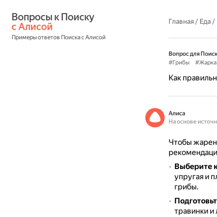
Вопросы к Поиску 
Главная
/
Еда
/
с Алисой
Примеры ответов Поиска с Алисой
Вопрос для Поиск
#Грибы
#Жарка
Как правильн
Алиса
На основе источ
Чтобы жарены
рекомендаци
Выберите 
упругая и п
грибы.
Подготовьт
травинки и 