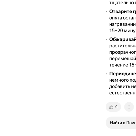
тщательно 
Отварите 
опята остал
нагревании
15–20 мину
Обжаривайт
растительн
прозрачног
перемешайт
течение 15
Периодиче
немного по
добавить н
естественн
0
Найти в Пои