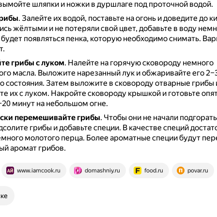
вымойте шляпки и ножки в дуршлаге под проточной водой.
грибы
.
Залейте их водой, поставьте на огонь и доведите до к
ись жёлтыми и не потеряли свой цвет, добавьте в воду немн
 будет появляться пенка, которую необходимо снимать.
Вар
т.
е грибы с луком
.
Налейте на горячую сковороду немного
ого масла.
Выложите нарезанный лук и обжаривайте его 2–3
о состояния.
Затем выложите в сковороду отварные грибы 
е их с луком.
Накройте сковороду крышкой и готовьте опят
–20 минут на небольшом огне.
ски перемешивайте грибы
.
Чтобы они не начали подгорать
дсолите грибы и добавьте специи.
В качестве специй достат
емного молотого перца.
Более ароматные специи будут пер
ый аромат грибов.
www.iamcook.ru
domashniy.ru
food.ru
povar.ru
ске