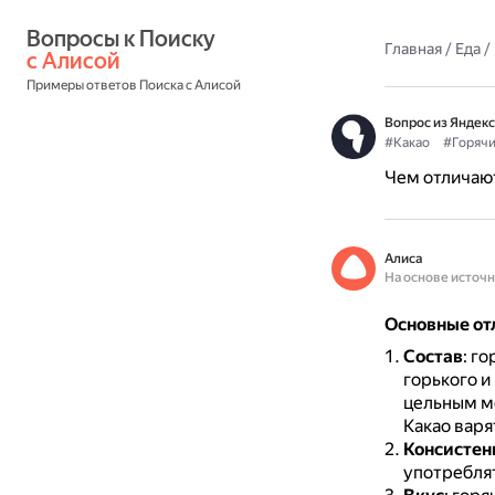
Вопросы к Поиску 
Главная
/
Еда
/
с Алисой
Примеры ответов Поиска с Алисой
Вопрос из Яндекс
#Какао
#Горяч
Чем отличают
Алиса
На основе источ
Основные от
Состав
: г
горького и
цельным мо
Какао варя
Консистен
употреблят