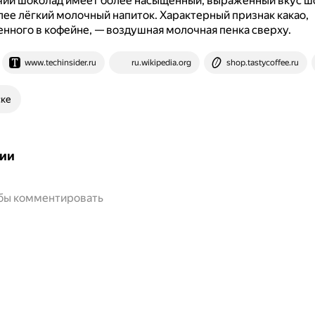
ячий шоколад имеет более насыщенный, выраженный вкус шо
лее лёгкий молочный напиток.
Характерный признак какао,
нного в кофейне, — воздушная молочная пенка сверху.
www.techinsider.ru
ru.wikipedia.org
shop.tastycoffee.ru
ске
ии
обы комментировать