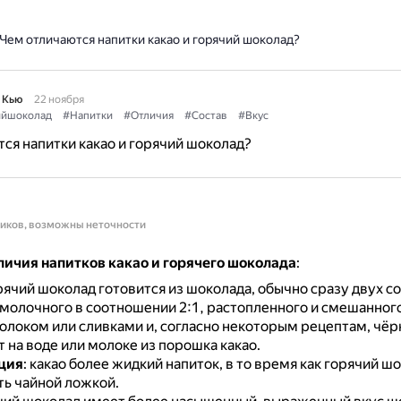
Чем отличаются напитки какао и горячий шоколад?
 Кью
22 ноября
ийшоколад
#Напитки
#Отличия
#Состав
#Вкус
ся напитки какао и горячий шоколад?
ников, возможны неточности
личия напитков какао и горячего шоколада
:
орячий шоколад готовится из шоколада, обычно сразу двух с
 молочного в соотношении 2:1, растопленного и смешанного
локом или сливками и, согласно некоторым рецептам, чёр
т на воде или молоке из порошка какао.
ция
: какао более жидкий напиток, в то время как горячий 
ь чайной ложкой.