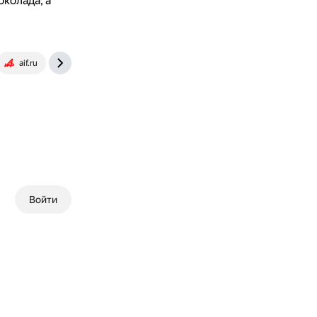
колада, а
aif.ru
www.edimdoma.ru
flowwow.com
yandex.ru
Войти