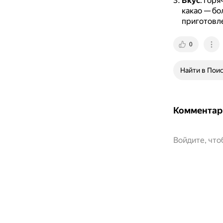
Вкус
: гор
какао — бо
приготовле
0
Найти в Пои
Комментар
Войдите, чт