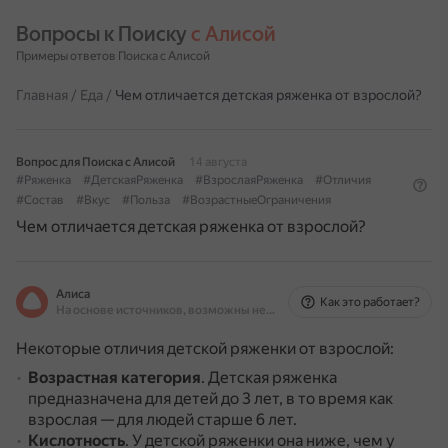
Вопросы к Поиску 
с Алисой
Примеры ответов Поиска с Алисой
Главная
/
Еда
/
Чем отличается детская ряженка от взрослой?
Вопрос для Поиска с Алисой
14 августа
#Ряженка
#ДетскаяРяженка
#ВзрослаяРяженка
#Отличия
#Состав
#Вкус
#Польза
#ВозрастныеОграничения
Чем отличается детская ряженка от взрослой?
Алиса
Как это работает?
На основе источников, возможны неточности
Некоторые отличия детской ряженки от взрослой:
Возрастная категория
.
Детская ряженка
предназначена для детей до 3 лет, в то время как
взрослая — для людей старше 6 лет.
Кислотность
.
У детской ряженки она ниже, чем у