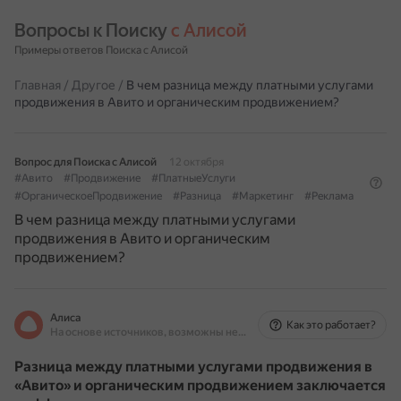
Вопросы к Поиску 
с Алисой
Примеры ответов Поиска с Алисой
Главная
/
Другое
/
В чем разница между платными услугами
продвижения в Авито и органическим продвижением?
Вопрос для Поиска с Алисой
12 октября
#Авито
#Продвижение
#ПлатныеУслуги
#ОрганическоеПродвижение
#Разница
#Маркетинг
#Реклама
В чем разница между платными услугами
продвижения в Авито и органическим
продвижением?
Алиса
Как это работает?
На основе источников, возможны неточности
Разница между платными услугами продвижения в
«Авито» и органическим продвижением заключается