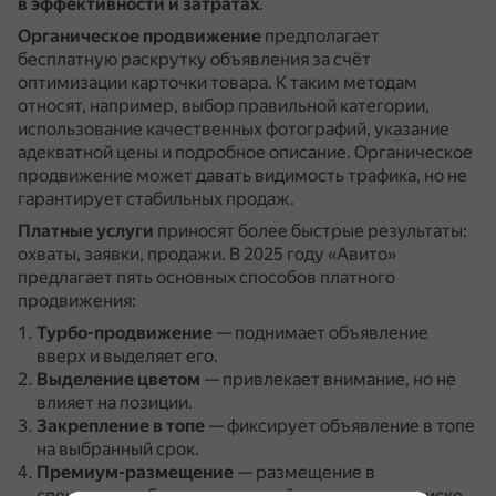
в эффективности и затратах
.
Органическое продвижение
предполагает
бесплатную раскрутку объявления за счёт
оптимизации карточки товара.
К таким методам
относят, например, выбор правильной категории,
использование качественных фотографий, указание
адекватной цены и подробное описание.
Органическое
продвижение может давать видимость трафика, но не
гарантирует стабильных продаж.
Платные услуги
приносят более быстрые результаты:
охваты, заявки, продажи.
В 2025 году «Авито»
предлагает пять основных способов платного
продвижения:
Турбо-продвижение
— поднимает объявление
вверх и выделяет его.
Выделение цветом
— привлекает внимание, но не
влияет на позиции.
Закрепление в топе
— фиксирует объявление в топе
на выбранный срок.
Премиум-размещение
— размещение в
специальных блоках на главной странице и в поиске.