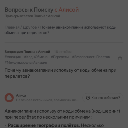
Вопросы к Поиску 
с Алисой
Примеры ответов Поиска с Алисой
Главная
/
Другое
/
Почему авиакомпании используют коды
обмена при перелетов?
Вопрос для Поиска с Алисой
18 октября
#Авиация
#КодыОбмена
#Перелеты
#БезопасностьПолетов
#МеждународнаяАвиация
Почему авиакомпании используют коды обмена при
перелетов?
Алиса
Как это работает?
На основе источников, возможны неточности
Авиакомпании используют коды обмена (код-шеринг)
при перелётах по нескольким причинам:
Расширение географии полётов
.
Несколько