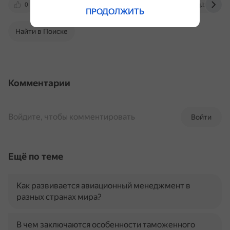
0
aif.ru
avia.tutu.ru
www.msq.by
ПРОДОЛЖИТЬ
Найти в Поиске
Комментарии
Войдите, чтобы комментировать
Войти
Ещё по теме
Как развивается авиационный менеджмент в
разных странах мира?
В чем заключаются особенности таможенного