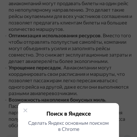
авиакомпаний могут продавать билеты на один рейс
по непопулярному направлению.
Это делает такие
рейсы окупаемыми для всех участников соглашения и
позволяет предлагать клиентам билеты на большее
количество маршрутов.
Оптимизация использования ресурсов
.
Вместо того
чтобы отправлять полупустые самолёты, компании
могут объединять усилия и заполнять рейсы
совместно.
Это снижает эксплуатационные затраты и
делает авиаперелёты более экологичными.
Упрощение пересадок
.
Авиакомпании могут
координировать свои расписания и маршруты, что
позволяет пассажирам легко пересаживаться с
одного рейса на другой, даже если они выполняются
разными авиаперевозчиками.
Возможность накопления бонусных миль
.
Пассажиры могут накапливать мили на рейсах
партнёрских авиакомпаний и использовать их для
Поиск в Яндексе
получения бесплатных билетов, повышения класса
Сделать Яндекс основным поиском
обслуживания или других привилегий.
в Сhrome