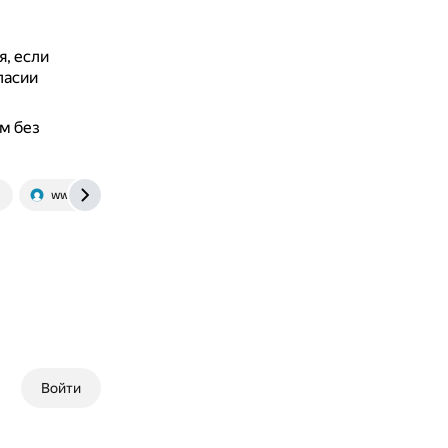
, если
ласии
м без
u
www.hr-director.ru
www.buhgalteria.ru
glavkniga.ru
Войти