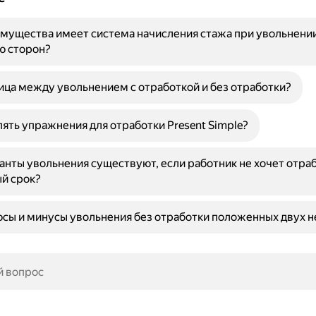
мущества имеет система начисления стажа при увольнении
ю сторон?
ица между увольнением с отработкой и без отработки?
лять упражнения для отработки Present Simple?
анты увольнения существуют, если работник не хочет отра
й срок?
сы и минусы увольнения без отработки положенных двух н