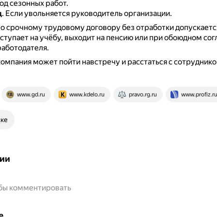
од сезонных работ.
ц
.
Если увольняется руководитель организации.
о срочному трудовому договору без отработки допускается
ступает на учёбу, выходит на пенсию или при обоюдном сог
работодателя.
компания может пойти навстречу и расстаться с сотруднико
www.gd.ru
www.kdelo.ru
pravo.rg.ru
www.profiz.r
ске
ии
обы комментировать
е