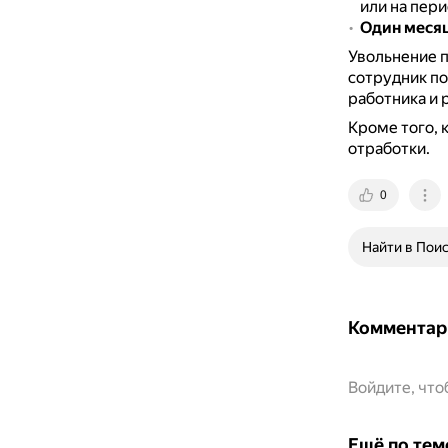
или на пери
Один меся
Увольнение п
сотрудник по
работника и 
Кроме того, 
отработки.
0
Найти в Пои
Комментар
Войдите, чт
Ещё по тем