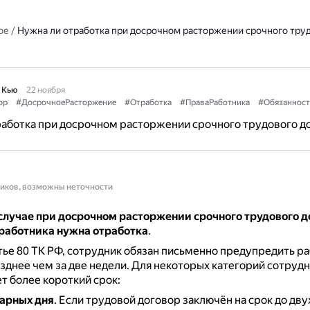
ое
/
Нужна ли отработка при досрочном расторжении срочного тру
 Кью
22 ноября
ор
#ДосрочноеРасторжение
#Отработка
#ПраваРаботника
#Обязанност
аботка при досрочном расторжении срочного трудового д
ников, возможны неточности
случае при досрочном расторжении срочного трудового д
работника нужна отработка
.
тье 80 ТК РФ, сотрудник обязан письменно предупредить р
озднее чем за две недели.
Для некоторых категорий сотрудн
т более короткий срок:
арных дня
.
Если трудовой договор заключён на срок до дву