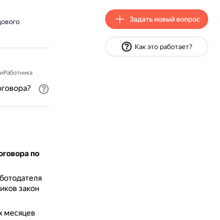
Задать новый вопрос
дового
Как это работает?
иРаботника
оговора?
оговора по
аботодателя
иков закон
х месяцев