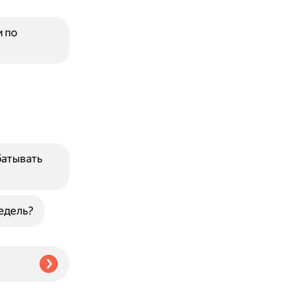
 по
батывать
едель?