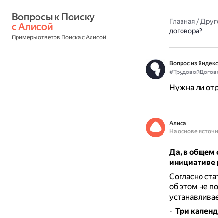
Вопросы к Поиску 
Главная
/
Друг
с Алисой
договора?
Примеры ответов Поиска с Алисой
Вопрос из Яндекс
#ТрудовойДогов
Нужна ли отр
Алиса
На основе источ
Да, в общем 
инициативе 
Согласно ста
об этом не п
устанавливае
Три календ