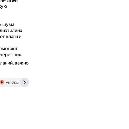
печивает
кую
ь шума.
олиэтилена
от влаги и
помогают
через них.
ланий, важно
yandex.ru
usamodelkina.ru