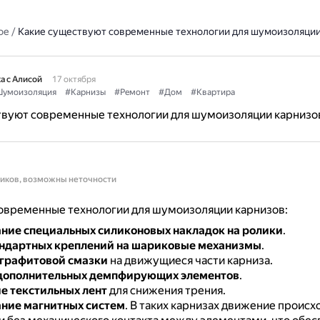
ое
/
Какие существуют современные технологии для шумоизоляции
а с Алисой
17 октября
умоизоляция
#Карнизы
#Ремонт
#Дом
#Квартира
твуют современные технологии для шумоизоляции карнизо
ников, возможны неточности
овременные технологии для шумоизоляции карнизов:
ние специальных силиконовых накладок на ролики
.
андартных креплений на шариковые механизмы
.
 графитовой смазки
на движущиеся части карниза.
 дополнительных демпфирующих элементов
.
 текстильных лент
для снижения трения.
ние магнитных систем
.
В таких карнизах движение происх