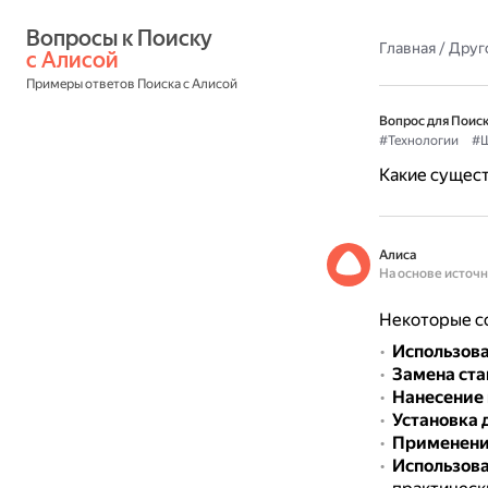
Вопросы к Поиску 
Главная
/
Друг
с Алисой
Примеры ответов Поиска с Алисой
Вопрос для Поиск
#Технологии
#Ш
Какие сущес
Алиса
На основе источ
Некоторые с
Использова
Замена ст
Нанесение
Установка
Применение
Использова