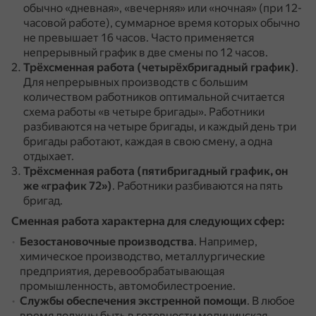
обычно «дневная», «вечерняя» или «ночная» (при 12-
часовой работе), суммарное время которых обычно
не превышает 16 часов.
Часто применяется
непрерывный график в две смены по 12 часов.
Трёхсменная работа (четырёхбригадный график)
.
Для непрерывных производств с большим
количеством работников оптимальной считается
схема работы «в четыре бригады».
Работники
разбиваются на четыре бригады, и каждый день три
бригады работают, каждая в свою смену, а одна
отдыхает.
Трёхсменная работа (пятибригадный график, он
же «график 72»)
.
Работники разбиваются на пять
бригад.
Сменная работа характерна для следующих сфер:
Безостановочные производства
.
Например,
химическое производство, металлургические
предприятия, деревообрабатывающая
промышленность, автомобилестроение.
Службы обеспечения экстренной помощи
.
В любое
время должны быть в готовности медицинская,