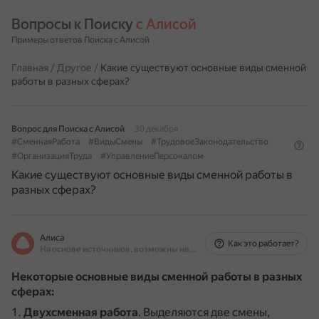
Вопросы к Поиску 
с Алисой
Примеры ответов Поиска с Алисой
Главная
/
Другое
/
Какие существуют основные виды сменной
работы в разных сферах?
Вопрос для Поиска с Алисой
30 декабря
#СменнаяРабота
#ВидыСмены
#ТрудовоеЗаконодательство
#ОрганизацияТруда
#УправлениеПерсоналом
Какие существуют основные виды сменной работы в
разных сферах?
Алиса
Как это работает?
На основе источников, возможны неточности
Некоторые основные виды сменной работы в разных
сферах:
Двухсменная работа
.
Выделяются две смены,