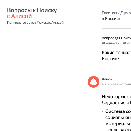
Вопросы к Поиску 
Главная
/
Друг
с Алисой
в России?
Примеры ответов Поиска с Алисой
Вопрос для Поиск
#Бедность
#Со
Какие социал
России?
Алиса
На основе источ
Некоторые с
бедностью в 
Система со
социальной
материальн
После закл