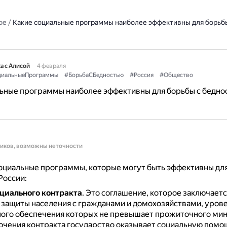
ое
/
Какие социальные программы наиболее эффективны для борьб
а с Алисой
4 февраля
циальныеПрограммы
#БорьбаСБедностью
#Россия
#Общество
ьные программы наиболее эффективны для борьбы с бедно
ников, возможны неточности
оциальные программы, которые могут быть эффективны для
России:
циального контракта
.
Это соглашение, которое заключает
 защиты населения с гражданами и домохозяйствами, уров
ого обеспечения которых не превышает прожиточного ми
ючения контракта государство оказывает социальную помощ