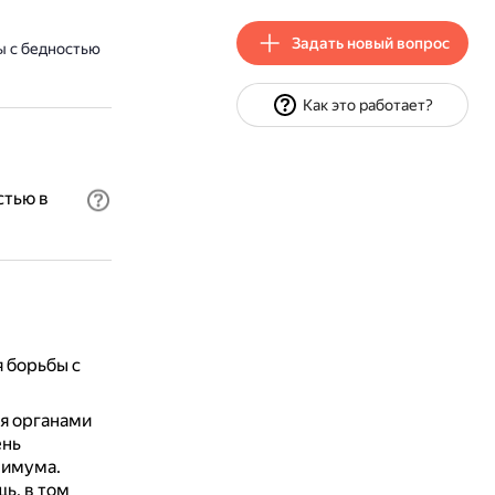
Задать новый вопрос
ы с бедностью
Как это работает?
стью в
 борьбы с
ся органами
ень
нимума.
ь, в том