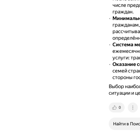
числе пред
граждан.
Минимальн
гражданам,
рассчитыват
определённ
Система ме
ежемесячны
услуги: тр
Оказание 
семей стра
стороны го
Выбор наибо
ситуации и ц
0
Найти в Пои