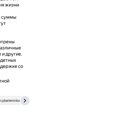
ня жизни
й суммы
гут
отрены
различные
 и другие.
одетных
ддержке со
тной
cyberleninka.ru
finance.rambler.ru