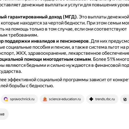
оставляет денежные выплаты и услуги для повышения уров
ый гарантированный доход (МГД)
.
Это выплаты денежно
 которые находятся за чертой бедности.
При этом семьи мо
ь на помощь только в том случае, если они соответствуют
ым требованиям.
р поддержки инвалидов и пенсионеров
.
Для них предусм
е социальные пособия и пенсии, а также система льгот на 
анспорт, ЖКХ, здравоохранение, лекарственное обеспечение
социальной помощи многодетным семьям
.
Более 51% мног
ны являются бедными и сильно нуждаются в финансовой по
сударства.
лее эффективной социальной программы зависит от конкре
елей борьбы с бедностью.
spravochnick.ru
science-education.ru
trends.rbc.ru
ске